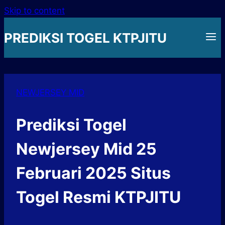
Skip to content
PREDIKSI TOGEL KTPJITU
NEWJERSEY MID
Prediksi Togel
Newjersey Mid 25
Februari 2025 Situs
Togel Resmi KTPJITU