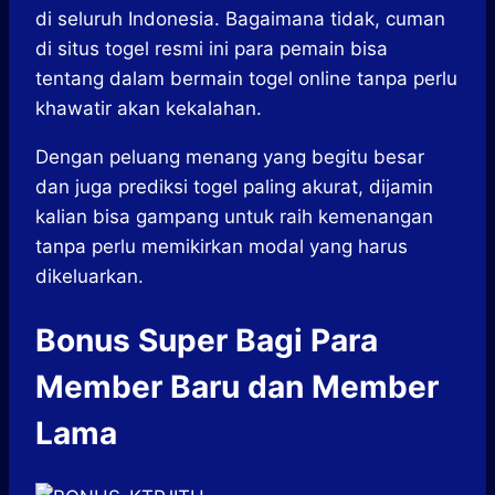
di seluruh Indonesia. Bagaimana tidak, cuman
di situs togel resmi ini para pemain bisa
tentang dalam bermain togel online tanpa perlu
khawatir akan kekalahan.
Dengan peluang menang yang begitu besar
dan juga prediksi togel paling akurat, dijamin
kalian bisa gampang untuk raih kemenangan
tanpa perlu memikirkan modal yang harus
dikeluarkan.
Bonus Super Bagi Para
Member Baru dan Member
Lama