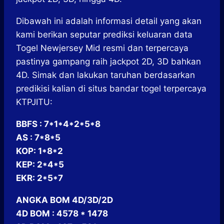
Dibawah ini adalah informasi detail yang akan
kami berikan seputar prediksi keluaran data
Togel Newjersey Mid resmi dan terpercaya
pastinya gampang raih jackpot 2D, 3D bahkan
4D. Simak dan lakukan taruhan berdasarkan
predikisi kalian di situs bandar togel terpercaya
KTPJITU:
BBFS : 7*1*4*2*5*8
AS : 7*8*5
KOP: 1*8*2
KEP: 2*4*5
EKR: 2*5*7
ANGKA BOM 4D/3D/2D
4D BOM : 4578 * 1478