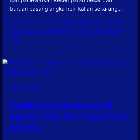
sampai lewatkan kesempatan besar dan
buruan pasang angka hoki kalian sekarang…
Read More
Prediksi Togel Oregon 06 04 April
2025 Situs Togel Resmi KTPJITU 01/19/2025
SINGAPORE
Prediksi Togel Singapore 29
Agustus 2025 Situs Togel Resmi
KTPJITU