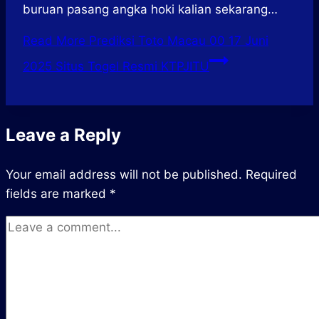
buruan pasang angka hoki kalian sekarang…
Read More
Prediksi Toto Macau 00 17 Juni
2025 Situs Togel Resmi KTPJITU
Leave a Reply
Your email address will not be published.
Required
fields are marked
*