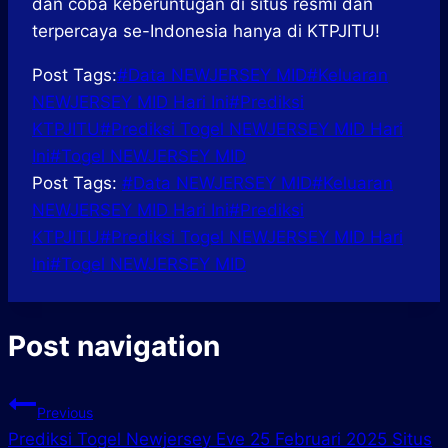
dan coba keberuntugan di situs resmi dan
terpercaya se-Indonesia hanya di KTPJITU!
Post Tags:
#
Data NEWJERSEY MID
#
Keluaran
NEWJERSEY MID Hari Ini
#
Prediksi
KTPJITU
#
Prediksi Togel NEWJERSEY MID Hari
Ini
#
Togel NEWJERSEY MID
Post Tags:
#
Data NEWJERSEY MID
#
Keluaran
NEWJERSEY MID Hari Ini
#
Prediksi
KTPJITU
#
Prediksi Togel NEWJERSEY MID Hari
Ini
#
Togel NEWJERSEY MID
Post navigation
Previous
Prediksi Togel Newjersey Eve 25 Februari 2025 Situs