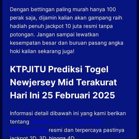
Dengan bettingan paling murah hanya 100
perak saja, dijamin kalian akan gampang raih
hadiah penuh jackpot 10 juta resmi tanpa
potongan. Jangan sampai lewatkan
kesempatan besar dan buruan pasang angka
hoki kalian sekarang juga!
KTPJITU Prediksi Togel
Newjersey Mid Terakurat
Hari Ini 25 Februari 2025
Informasi detail dibawah ini yang kami berikan
tentang
prediksi keluaran data Togel
Newjersey Mid
resmi dan terpercaya pastinya
jackpot 2D, 3D, hingga 4D.