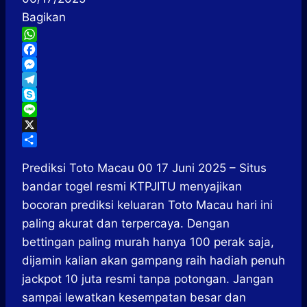
Bagikan
WhatsApp
Facebook
Messenger
Telegram
Skype
Line
X
Share
Prediksi Toto Macau 00 17 Juni 2025 – Situs
bandar togel resmi KTPJITU menyajikan
bocoran prediksi keluaran Toto Macau hari ini
paling akurat dan terpercaya. Dengan
bettingan paling murah hanya 100 perak saja,
dijamin kalian akan gampang raih hadiah penuh
jackpot 10 juta resmi tanpa potongan. Jangan
sampai lewatkan kesempatan besar dan