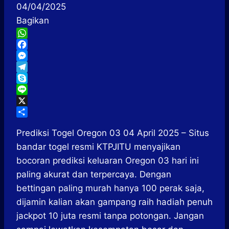
04/04/2025
Bagikan
WhatsApp
Facebook
Messenger
Telegram
Skype
Line
X
Share
Prediksi Togel Oregon 03 04 April 2025 – Situs
bandar togel resmi KTPJITU menyajikan
bocoran prediksi keluaran Oregon 03 hari ini
paling akurat dan terpercaya. Dengan
bettingan paling murah hanya 100 perak saja,
dijamin kalian akan gampang raih hadiah penuh
jackpot 10 juta resmi tanpa potongan. Jangan