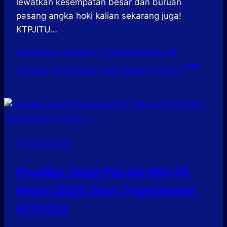
lewatkan kesempatan besar dan buruan
pasang angka hoki kalian sekarang juga!
KTPJITU…
Read More
Prediksi Togel Singapore 29
Agustus 2025 Situs Togel Resmi KTPJITU
FLORIDA MID
Prediksi Togel Florida Mid 20
Maret 2025 Situs Togel Resmi
KTPJITU