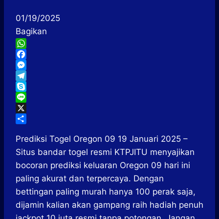
01/19/2025
Bagikan
WhatsApp
Facebook
Messenger
Telegram
Skype
Line
X
Share
Prediksi Togel Oregon 09 19 Januari 2025 –
Situs bandar togel resmi KTPJITU menyajikan
bocoran prediksi keluaran Oregon 09 hari ini
paling akurat dan terpercaya. Dengan
bettingan paling murah hanya 100 perak saja,
dijamin kalian akan gampang raih hadiah penuh
jackpot 10 juta resmi tanpa potongan. Jangan