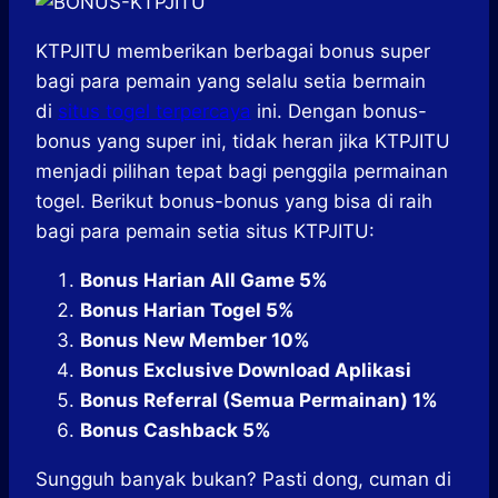
KTPJITU memberikan berbagai bonus super
bagi para pemain yang selalu setia bermain
di
situs togel terpercaya
ini. Dengan bonus-
bonus yang super ini, tidak heran jika KTPJITU
menjadi pilihan tepat bagi penggila permainan
togel. Berikut bonus-bonus yang bisa di raih
bagi para pemain setia situs KTPJITU:
Bonus Harian All Game 5%
Bonus Harian Togel 5%
Bonus New Member 10%
Bonus Exclusive Download Aplikasi
Bonus Referral (Semua Permainan) 1%
Bonus Cashback 5%
Sungguh banyak bukan? Pasti dong, cuman di