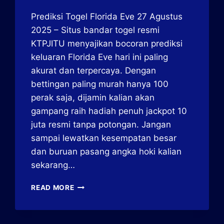
Prediksi Togel Florida Eve 27 Agustus
2025 – Situs bandar togel resmi
KTPJITU menyajikan bocoran prediksi
keluaran Florida Eve hari ini paling
akurat dan terpercaya. Dengan
bettingan paling murah hanya 100
perak saja, dijamin kalian akan
gampang raih hadiah penuh jackpot 10
juta resmi tanpa potongan. Jangan
sampai lewatkan kesempatan besar
dan buruan pasang angka hoki kalian
sekarang…
PREDIKSI
READ MORE
TOGEL
FLORIDA
EVE