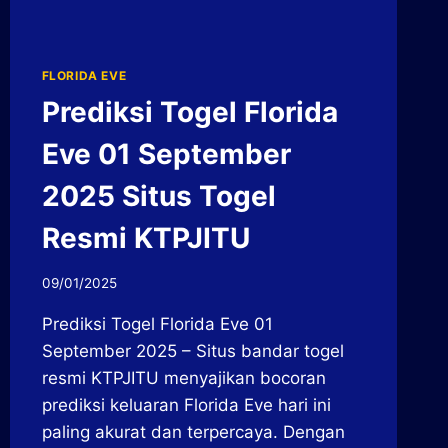
FLORIDA EVE
Prediksi Togel Florida
Eve 01 September
2025 Situs Togel
Resmi KTPJITU
09/01/2025
Prediksi Togel Florida Eve 01
September 2025 – Situs bandar togel
resmi KTPJITU menyajikan bocoran
prediksi keluaran Florida Eve hari ini
paling akurat dan terpercaya. Dengan