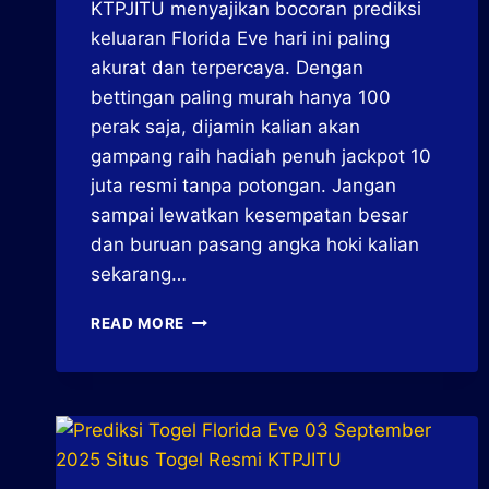
KTPJITU menyajikan bocoran prediksi
keluaran Florida Eve hari ini paling
akurat dan terpercaya. Dengan
bettingan paling murah hanya 100
perak saja, dijamin kalian akan
gampang raih hadiah penuh jackpot 10
juta resmi tanpa potongan. Jangan
sampai lewatkan kesempatan besar
dan buruan pasang angka hoki kalian
sekarang…
PREDIKSI
READ MORE
TOGEL
FLORIDA
EVE
31
AGUSTUS
2025
SITUS