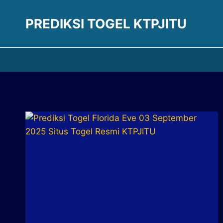
Skip
to
PREDIKSI TOGEL KTPJITU
content