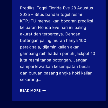
Prediksi Togel Florida Eve 28 Agustus
2025 – Situs bandar togel resmi
KTPJITU menyajikan bocoran prediksi
keluaran Florida Eve hari ini paling
akurat dan terpercaya. Dengan
bettingan paling murah hanya 100
perak saja, dijamin kalian akan
gampang raih hadiah penuh jackpot 10
juta resmi tanpa potongan. Jangan
sampai lewatkan kesempatan besar
dan buruan pasang angka hoki kalian
sekarang…
PREDIKSI
READ MORE
TOGEL
FLORIDA
EVE