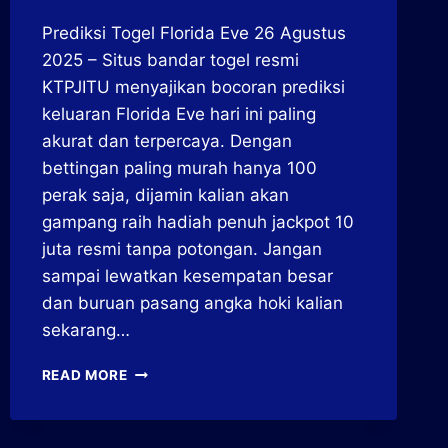
Prediksi Togel Florida Eve 26 Agustus
2025 – Situs bandar togel resmi
KTPJITU menyajikan bocoran prediksi
keluaran Florida Eve hari ini paling
akurat dan terpercaya. Dengan
bettingan paling murah hanya 100
perak saja, dijamin kalian akan
gampang raih hadiah penuh jackpot 10
juta resmi tanpa potongan. Jangan
sampai lewatkan kesempatan besar
dan buruan pasang angka hoki kalian
sekarang…
PREDIKSI
READ MORE
TOGEL
FLORIDA
EVE