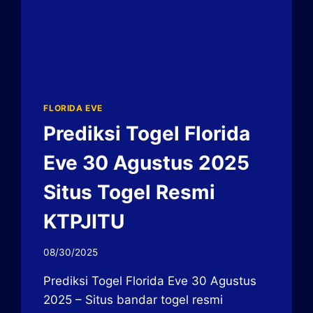
FLORIDA EVE
Prediksi Togel Florida
Eve 30 Agustus 2025
Situs Togel Resmi
KTPJITU
08/30/2025
Prediksi Togel Florida Eve 30 Agustus
2025 – Situs bandar togel resmi