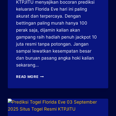
KTPJITU menyajikan bocoran prediksi
keluaran Florida Eve hari ini paling
akurat dan terpercaya. Dengan
bettingan paling murah hanya 100
perak saja, dijamin kalian akan
gampang raih hadiah penuh jackpot 10
juta resmi tanpa potongan. Jangan
sampai lewatkan kesempatan besar
dan buruan pasang angka hoki kalian
sekarang…
PREDIKSI
READ MORE
TOGEL
FLORIDA
EVE
30
AGUSTUS
2025
SITUS