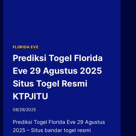
FLORIDA EVE
Prediksi Togel Florida
Eve 29 Agustus 2025
Situs Togel Resmi
KTPJITU
08/29/2025
Prediksi Togel Florida Eve 29 Agustus
2025 – Situs bandar togel resmi