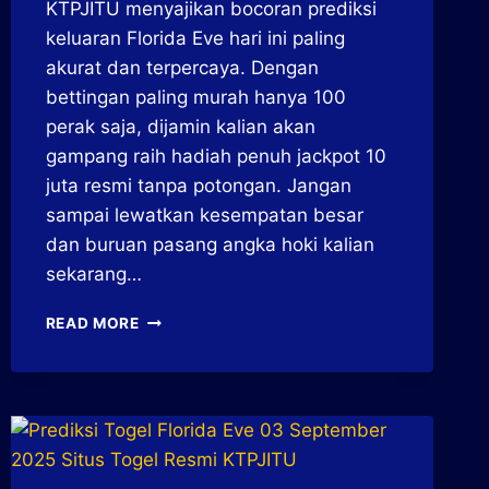
KTPJITU menyajikan bocoran prediksi
keluaran Florida Eve hari ini paling
akurat dan terpercaya. Dengan
bettingan paling murah hanya 100
perak saja, dijamin kalian akan
gampang raih hadiah penuh jackpot 10
juta resmi tanpa potongan. Jangan
sampai lewatkan kesempatan besar
dan buruan pasang angka hoki kalian
sekarang…
PREDIKSI
READ MORE
TOGEL
FLORIDA
EVE
29
AGUSTUS
2025
SITUS