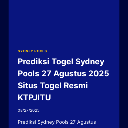
SYDNEY POOLS
Prediksi Togel Sydney
Pools 27 Agustus 2025
Situs Togel Resmi
KTPJITU
08/27/2025
Prediksi Sydney Pools 27 Agustus