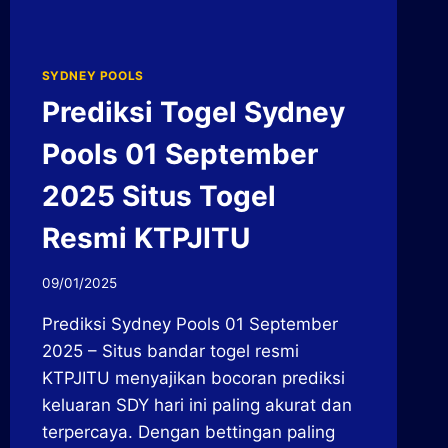
SYDNEY POOLS
Prediksi Togel Sydney
Pools 01 September
2025 Situs Togel
Resmi KTPJITU
09/01/2025
Prediksi Sydney Pools 01 September
2025 – Situs bandar togel resmi
KTPJITU menyajikan bocoran prediksi
keluaran SDY hari ini paling akurat dan
terpercaya. Dengan bettingan paling