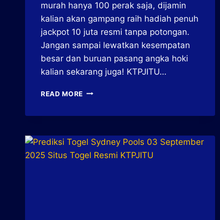
murah hanya 100 perak saja, dijamin
kalian akan gampang raih hadiah penuh
jackpot 10 juta resmi tanpa potongan.
Jangan sampai lewatkan kesempatan
besar dan buruan pasang angka hoki
kalian sekarang juga! KTPJITU…
PREDIKSI
READ MORE
TOGEL
SYDNEY
POOLS
03
SEPTEMBER
2025
SITUS
TOGEL
RESMI
KTPJITU