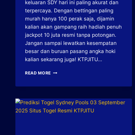
keluaran SDY hari ini paling akurat dan
terpercaya. Dengan bettingan paling
murah hanya 100 perak saja, dijamin
kalian akan gampang raih hadiah penuh
jackpot 10 juta resmi tanpa potongan.
Jangan sampai lewatkan kesempatan
besar dan buruan pasang angka hoki
kalian sekarang juga! KTPJITU…
PREDIKSI
READ MORE
TOGEL
SYDNEY
POOLS
31
AGUSTUS
2025
SITUS
TOGEL
RESMI
KTPJITU