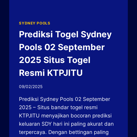
SYDNEY POOLS
Prediksi Togel Sydney
Pools 02 September
2025 Situs Togel
Resmi KTPJITU
09/02/2025
Prediksi Sydney Pools 02 September
2025 – Situs bandar togel resmi
KTPJITU menyajikan bocoran prediksi
keluaran SDY hari ini paling akurat dan
terpercaya. Dengan bettingan paling