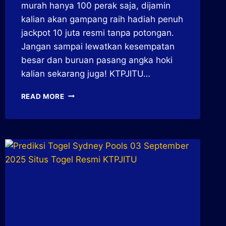
murah hanya 100 perak saja, dijamin
kalian akan gampang raih hadiah penuh
jackpot 10 juta resmi tanpa potongan.
Jangan sampai lewatkan kesempatan
besar dan buruan pasang angka hoki
kalian sekarang juga! KTPJITU…
PREDIKSI
READ MORE
TOGEL
SYDNEY
POOLS
01
SEPTEMBER
2025
SITUS
TOGEL
RESMI
KTPJITU