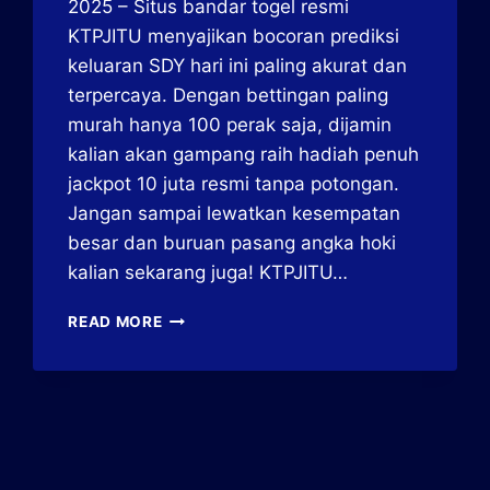
2025 – Situs bandar togel resmi
KTPJITU menyajikan bocoran prediksi
keluaran SDY hari ini paling akurat dan
terpercaya. Dengan bettingan paling
murah hanya 100 perak saja, dijamin
kalian akan gampang raih hadiah penuh
jackpot 10 juta resmi tanpa potongan.
Jangan sampai lewatkan kesempatan
besar dan buruan pasang angka hoki
kalian sekarang juga! KTPJITU…
PREDIKSI
READ MORE
TOGEL
SYDNEY
POOLS
27
AGUSTUS
2025
SITUS