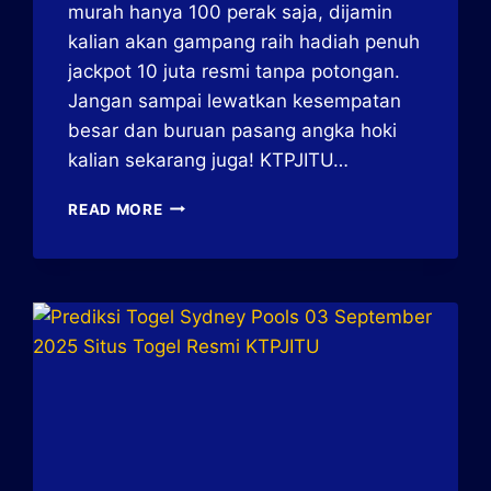
murah hanya 100 perak saja, dijamin
kalian akan gampang raih hadiah penuh
jackpot 10 juta resmi tanpa potongan.
Jangan sampai lewatkan kesempatan
besar dan buruan pasang angka hoki
kalian sekarang juga! KTPJITU…
PREDIKSI
READ MORE
TOGEL
SYDNEY
POOLS
02
SEPTEMBER
2025
SITUS
TOGEL
RESMI
KTPJITU