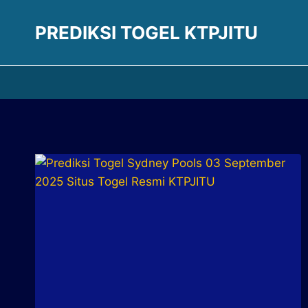
Skip
to
PREDIKSI TOGEL KTPJITU
content