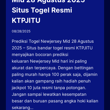
Situs Togel Resmi
KTPJITU
08/28/2025
Prediksi Togel Newjersey Mid 28 Agustus
2025 – Situs bandar togel resmi KTPJITU
menyajikan bocoran prediksi
keluaran Newjersey Mid hari ini paling
akurat dan terpercaya. Dengan bettingan
paling murah hanya 100 perak saja, dijamin
kalian akan gampang raih hadiah penuh
jackpot 10 juta resmi tanpa potongan.
Jangan sampai lewatkan kesempatan
besar dan buruan pasang angka hoki kalian
sekarang…