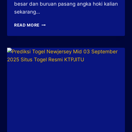
besar dan buruan pasang angka hoki kalian
sekarang…
PREDIKSI
READ MORE
TOGEL
NEWJERSEY
MID
27
AGUSTUS
2025
SITUS
TOGEL
RESMI
KTPJITU