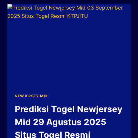
30
AGUSTUS
2025
SITUS
TOGEL
RESMI
KTPJITU
NEWJERSEY MID
Prediksi Togel Newjersey
Mid 29 Agustus 2025
Situs Togel Resmi