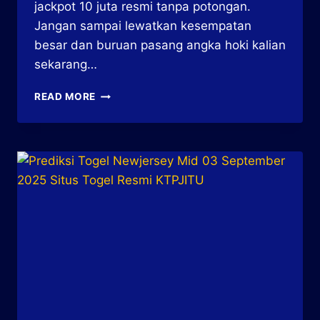
jackpot 10 juta resmi tanpa potongan.
Jangan sampai lewatkan kesempatan
besar dan buruan pasang angka hoki kalian
sekarang…
PREDIKSI
READ MORE
TOGEL
NEWJERSEY
MID
26
AGUSTUS
2025
SITUS
TOGEL
RESMI
KTPJITU