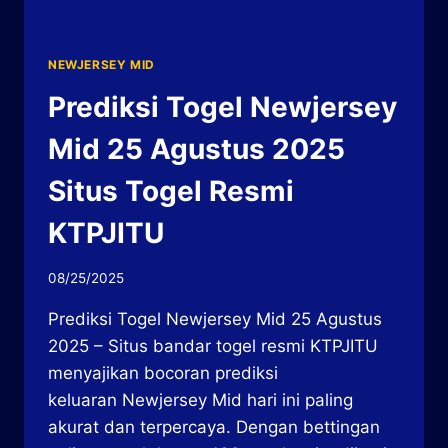
NEWJERSEY MID
Prediksi Togel Newjersey
Mid 25 Agustus 2025
Situs Togel Resmi
KTPJITU
08/25/2025
Prediksi Togel Newjersey Mid 25 Agustus
2025 – Situs bandar togel resmi KTPJITU
menyajikan bocoran prediksi
keluaran Newjersey Mid hari ini paling
akurat dan terpercaya. Dengan bettingan