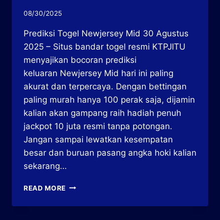
08/30/2025
Prediksi Togel Newjersey Mid 30 Agustus
2025 – Situs bandar togel resmi KTPJITU
menyajikan bocoran prediksi
keluaran Newjersey Mid hari ini paling
akurat dan terpercaya. Dengan bettingan
paling murah hanya 100 perak saja, dijamin
kalian akan gampang raih hadiah penuh
jackpot 10 juta resmi tanpa potongan.
Jangan sampai lewatkan kesempatan
besar dan buruan pasang angka hoki kalian
sekarang…
PREDIKSI
READ MORE
TOGEL
NEWJERSEY
MID