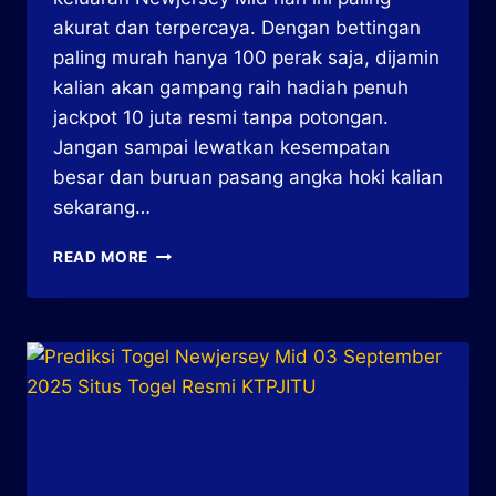
akurat dan terpercaya. Dengan bettingan
paling murah hanya 100 perak saja, dijamin
kalian akan gampang raih hadiah penuh
jackpot 10 juta resmi tanpa potongan.
Jangan sampai lewatkan kesempatan
besar dan buruan pasang angka hoki kalian
sekarang…
PREDIKSI
READ MORE
TOGEL
NEWJERSEY
MID
02
SEPTEMBER
2025
SITUS
TOGEL
RESMI
KTPJITU