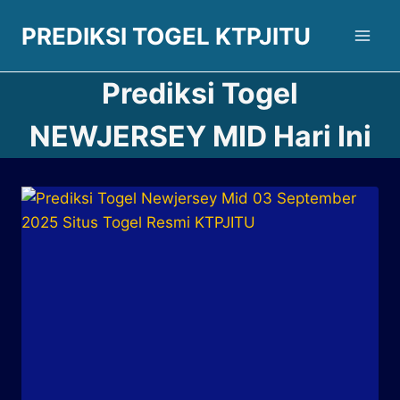
Skip
PREDIKSI TOGEL KTPJITU
to
content
Prediksi Togel
NEWJERSEY MID Hari Ini