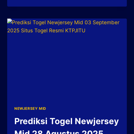
TOGEL
NEWJERSEY
MID
29
AGUSTUS
2025
SITUS
TOGEL
RESMI
KTPJITU
NEWJERSEY MID
Prediksi Togel Newjersey
Mid 28 Agustus 2025