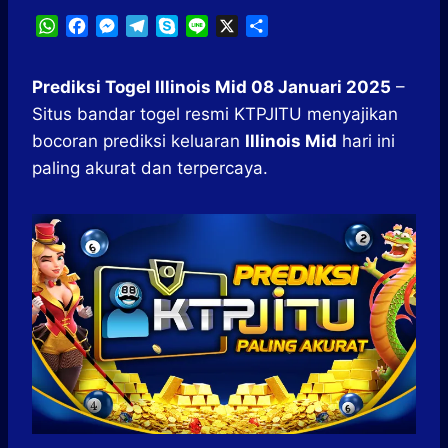
W
F
M
T
S
L
X
S
h
a
e
e
k
i
h
a
c
s
l
y
n
a
Prediksi Togel Illinois Mid 08 Januari 2025
–
t
e
s
e
p
e
r
Situs bandar togel resmi KTPJITU menyajikan
s
b
e
g
e
e
A
o
n
r
bocoran prediksi keluaran
Illinois Mid
hari ini
p
o
g
a
paling akurat dan terpercaya.
p
k
e
m
r