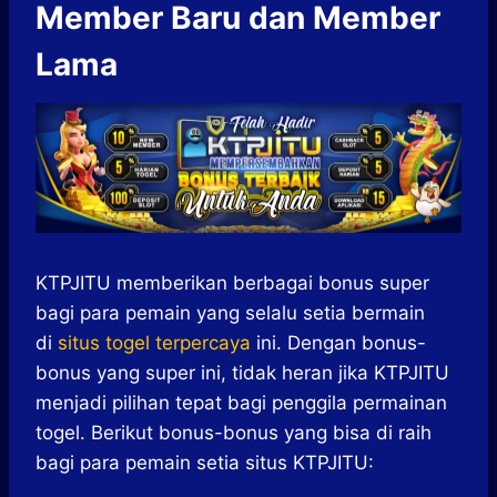
Member Baru dan Member
Lama
KTPJITU memberikan berbagai bonus super
bagi para pemain yang selalu setia bermain
di
situs togel terpercaya
ini. Dengan bonus-
bonus yang super ini, tidak heran jika KTPJITU
menjadi pilihan tepat bagi penggila permainan
togel. Berikut bonus-bonus yang bisa di raih
bagi para pemain setia situs KTPJITU: