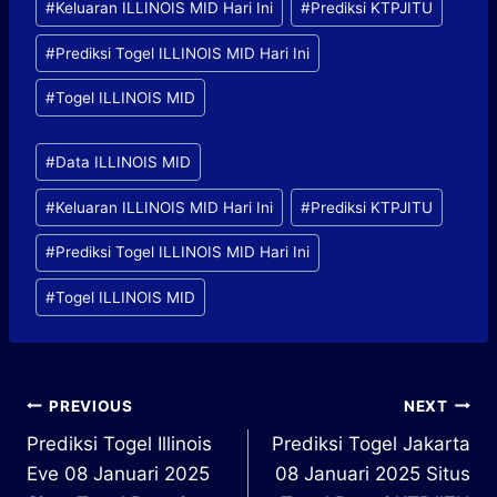
#
Keluaran ILLINOIS MID Hari Ini
#
Prediksi KTPJITU
s
t
#
Prediksi Togel ILLINOIS MID Hari Ini
T
a
#
Togel ILLINOIS MID
g
Post
s
#
Data ILLINOIS MID
Tags:
:
#
Keluaran ILLINOIS MID Hari Ini
#
Prediksi KTPJITU
#
Prediksi Togel ILLINOIS MID Hari Ini
#
Togel ILLINOIS MID
Post
PREVIOUS
NEXT
Prediksi Togel Illinois
Prediksi Togel Jakarta
navigation
Eve 08 Januari 2025
08 Januari 2025 Situs