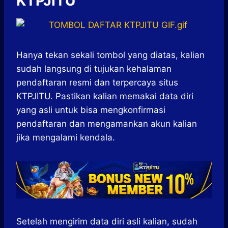
KTPJITU
Hanya tekan sekali tombol yang diatas, kalian
sudah langsung di tujukan kehalaman
pendaftaran resmi dan terpercaya situs
KTPJITU. Pastikan kalian memakai data diri
yang asli untuk bisa mengkonfirmasi
pendaftaran dan mengamankan akun kalian
jika mengalami kendala.
Setelah mengirim data diri asli kalian, sudah