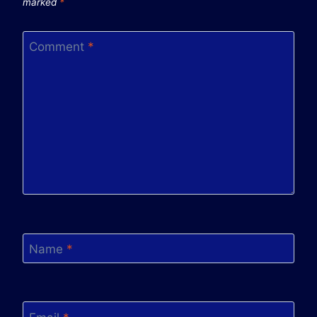
marked
*
Comment
*
Name
*