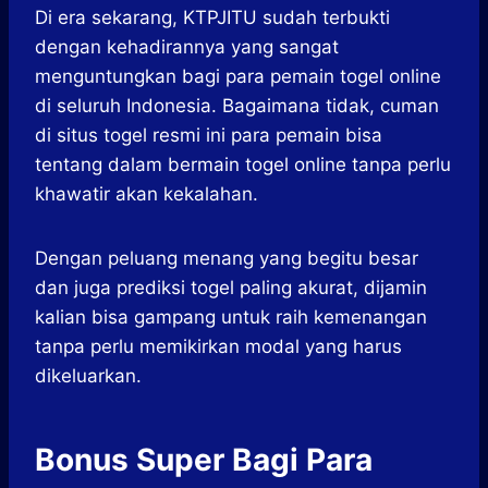
Di era sekarang, KTPJITU sudah terbukti
dengan kehadirannya yang sangat
menguntungkan bagi para pemain togel online
di seluruh Indonesia. Bagaimana tidak, cuman
di situs togel resmi ini para pemain bisa
tentang dalam bermain togel online tanpa perlu
khawatir akan kekalahan.
Dengan peluang menang yang begitu besar
dan juga prediksi togel paling akurat, dijamin
kalian bisa gampang untuk raih kemenangan
tanpa perlu memikirkan modal yang harus
dikeluarkan.
Bonus Super Bagi Para