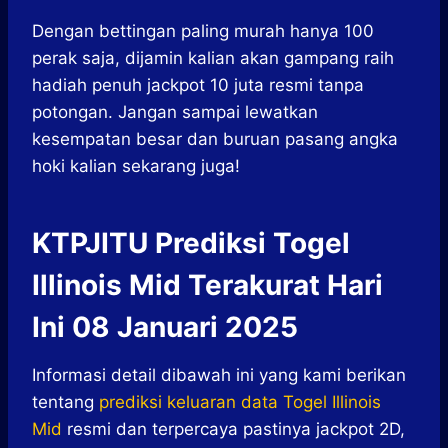
Dengan bettingan paling murah hanya 100
perak saja, dijamin kalian akan gampang raih
hadiah penuh jackpot 10 juta resmi tanpa
potongan. Jangan sampai lewatkan
kesempatan besar dan buruan pasang angka
hoki kalian sekarang juga!
KTPJITU Prediksi Togel
Illinois Mid Terakurat Hari
Ini 08 Januari 2025
Informasi detail dibawah ini yang kami berikan
tentang
prediksi keluaran data Togel Illinois
Mid
resmi dan terpercaya pastinya jackpot 2D,