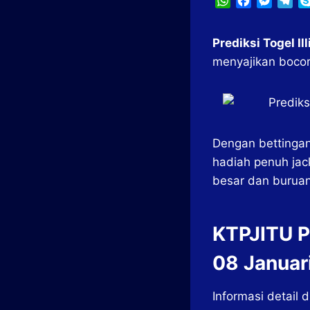
W
F
M
T
h
a
e
e
a
c
s
l
Prediksi Togel I
t
e
s
e
menyajikan bocor
s
b
e
g
A
o
n
r
p
o
g
a
p
k
e
m
r
Dengan bettingan
hadiah penuh jac
besar dan buruan
KTPJITU Pr
08 Januar
Informasi detail 