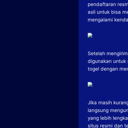
pendaftaran resm
asli untuk bisa 
mengalami kenda
Setelah mengirim 
digunakan untuk 
togel dengan meng
Jika masih kurang
langsung mengunj
yang lebih lengk
situs resmi dan 