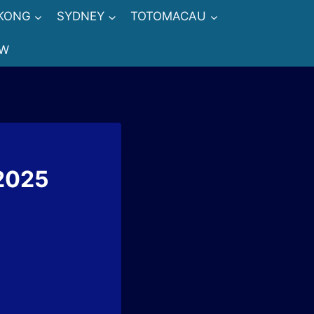
KONG
SYDNEY
TOTOMACAU
AW
 2025