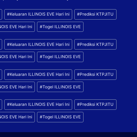
#
Keluaran ILLINOIS EVE Hari Ini
#
Prediksi KTPJITU
NOIS EVE Hari Ini
#
Togel ILLINOIS EVE
#
Keluaran ILLINOIS EVE Hari Ini
#
Prediksi KTPJITU
NOIS EVE Hari Ini
#
Togel ILLINOIS EVE
#
Keluaran ILLINOIS EVE Hari Ini
#
Prediksi KTPJITU
NOIS EVE Hari Ini
#
Togel ILLINOIS EVE
#
Keluaran ILLINOIS EVE Hari Ini
#
Prediksi KTPJITU
NOIS EVE Hari Ini
#
Togel ILLINOIS EVE