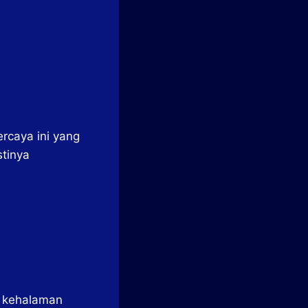
rcaya ini yang
stinya
n kehalaman