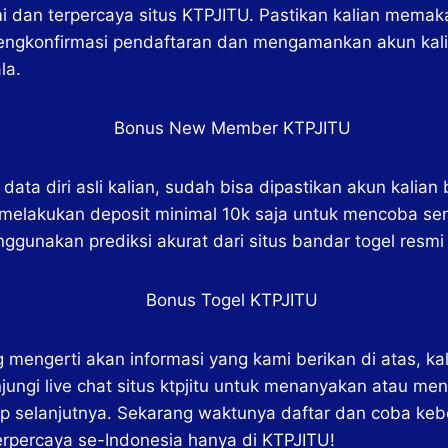
i dan terpercaya situs KTPJITU. Pastikan kalian memaka
mengkonfirmasi pendaftaran dan mengamankan akun kali
la.
data diri asli kalian, sudah bisa dipastikan akun kalian
melakukan deposit minimal 10k saja untuk mencoba se
gunakan prediksi akurat dari situs bandar togel resmi i
 mengerti akan informasi yang kami berikan di atas, kal
ungi live chat situs ktpjitu untuk menanyakan atau men
ap selanjutnya. Sekarang waktunya daftar dan coba keb
terpercaya se-Indonesia hanya di KTPJITU!