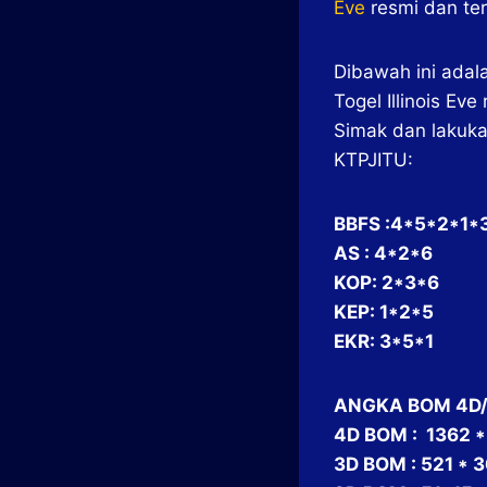
Eve
resmi dan ter
Dibawah ini adala
Togel Illinois Ev
Simak dan lakukan
KTPJITU:
BBFS :4*5*2*1*
AS : 4*2*6
KOP: 2*3*6
KEP: 1*2*5
EKR: 3*5*1
ANGKA BOM 4D/
4D BOM : 1362 *
3D BOM : 521 * 