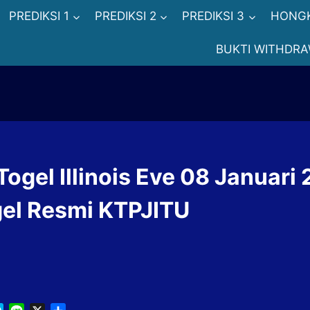
PREDIKSI 1
PREDIKSI 2
PREDIKSI 3
HONG
BUKTI WITHDR
Togel Illinois Eve 08 Januari
gel Resmi KTPJITU