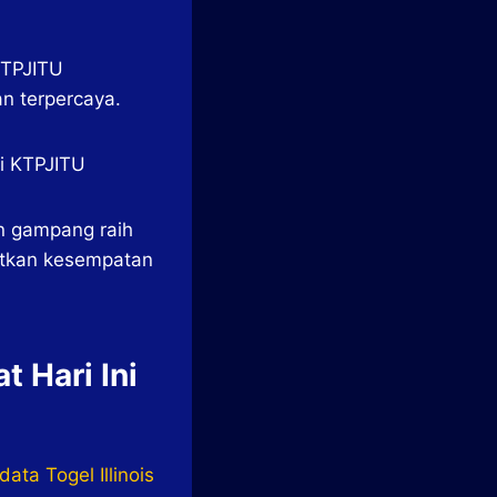
KTPJITU
an terpercaya.
an gampang raih
atkan kesempatan
t Hari Ini
data Togel Illinois