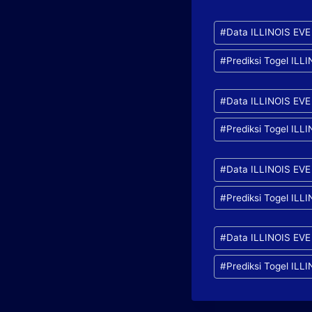
P
#
Data ILLINOIS EVE
o
#
Prediksi Togel ILLI
s
t
P
T
#
Data ILLINOIS EVE
o
a
#
Prediksi Togel ILLI
s
g
t
s
P
T
#
Data ILLINOIS EVE
:
o
a
#
Prediksi Togel ILLI
s
g
t
s
Post
T
#
Data ILLINOIS EVE
:
Tags:
a
#
Prediksi Togel ILLI
g
s
: