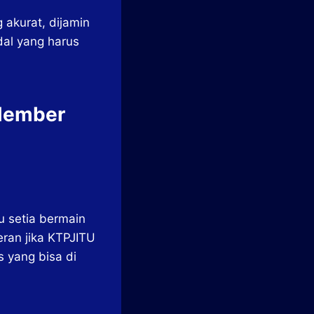
 akurat, dijamin
dal yang harus
Member
u setia bermain
eran jika KTPJITU
s yang bisa di