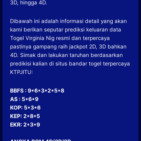
3D, hingga 4D.
Dibawah ini adalah informasi detail yang akan
kami berikan seputar prediksi keluaran data
Togel Virginia Nig resmi dan terpercaya
pastinya gampang raih jackpot 2D, 3D bahkan
4D. Simak dan lakukan taruhan berdasarkan
predikisi kalian di situs bandar togel terpercaya
KTPJITU:
BBFS : 9*6*3*2*5*8
AS : 5*6*9
KOP: 5*3*6
KEP: 2*8*5
EKR: 2*3*9