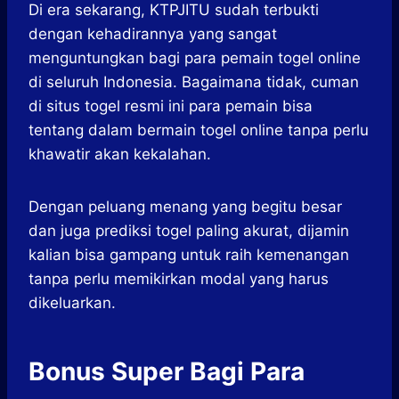
Di era sekarang, KTPJITU sudah terbukti
dengan kehadirannya yang sangat
menguntungkan bagi para pemain togel online
di seluruh Indonesia. Bagaimana tidak, cuman
di situs togel resmi ini para pemain bisa
tentang dalam bermain togel online tanpa perlu
khawatir akan kekalahan.
Dengan peluang menang yang begitu besar
dan juga prediksi togel paling akurat, dijamin
kalian bisa gampang untuk raih kemenangan
tanpa perlu memikirkan modal yang harus
dikeluarkan.
Bonus Super Bagi Para