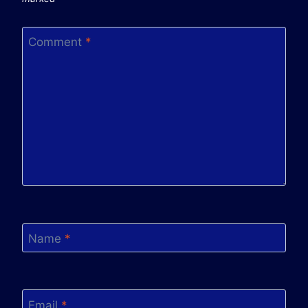
Comment
*
Name
*
Email
*