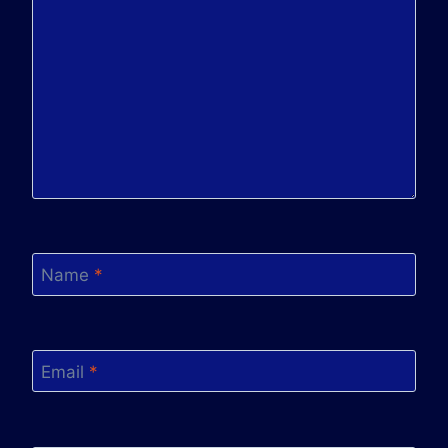
Name
*
Email
*