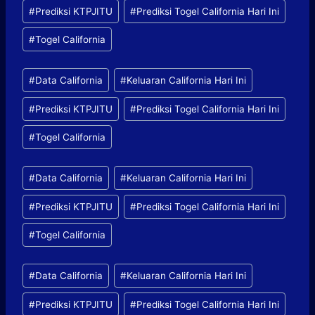
#
Prediksi KTPJITU
#
Prediksi Togel California Hari Ini
s
t
#
Togel California
T
a
P
#
Data California
#
Keluaran California Hari Ini
g
o
s
#
Prediksi KTPJITU
#
Prediksi Togel California Hari Ini
s
:
t
#
Togel California
T
a
P
#
Data California
#
Keluaran California Hari Ini
g
o
s
#
Prediksi KTPJITU
#
Prediksi Togel California Hari Ini
s
:
t
#
Togel California
T
a
P
#
Data California
#
Keluaran California Hari Ini
g
o
s
#
Prediksi KTPJITU
#
Prediksi Togel California Hari Ini
s