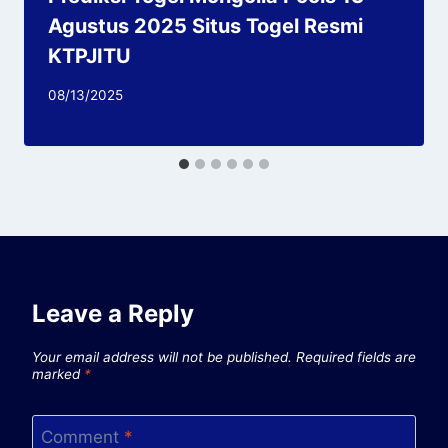
Agustus 2025 Situs Togel Resmi
KTPJITU
08/13/2025
Leave a Reply
Your email address will not be published.
Required fields are
marked
*
Comment
*