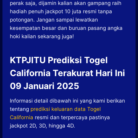
perak saja, dijamin kalian akan gampang raih
hadiah penuh jackpot 10 juta resmi tanpa
potongan. Jangan sampai lewatkan
kesempatan besar dan buruan pasang angka
hoki kalian sekarang juga!
KTPJITU Prediksi Togel
California Terakurat Hari Ini
09 Januari 2025
Informasi detail dibawah ini yang kami berikan
tentang
prediksi keluaran data Togel
California
resmi dan terpercaya pastinya
jackpot 2D, 3D, hingga 4D.