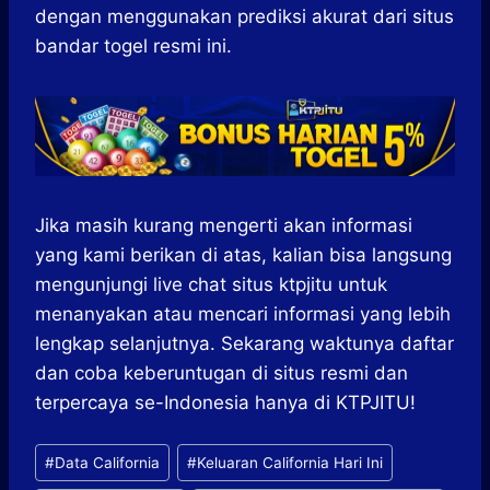
dengan menggunakan prediksi akurat dari situs
bandar togel resmi ini.
Jika masih kurang mengerti akan informasi
yang kami berikan di atas, kalian bisa langsung
mengunjungi live chat situs ktpjitu untuk
menanyakan atau mencari informasi yang lebih
lengkap selanjutnya. Sekarang waktunya daftar
dan coba keberuntugan di situs resmi dan
terpercaya se-Indonesia hanya di KTPJITU!
P
#
Data California
#
Keluaran California Hari Ini
o