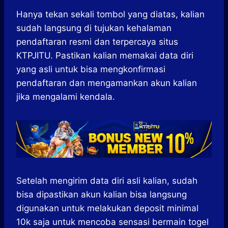
Hanya tekan sekali tombol yang diatas, kalian
sudah langsung di tujukan kehalaman
pendaftaran resmi dan terpercaya situs
KTPJITU. Pastikan kalian memakai data diri
yang asli untuk bisa mengkonfirmasi
pendaftaran dan mengamankan akun kalian
jika mengalami kendala.
Setelah mengirim data diri asli kalian, sudah
bisa dipastikan akun kalian bisa langsung
digunakan untuk melakukan deposit minimal
10k saja untuk mencoba sensasi bermain togel