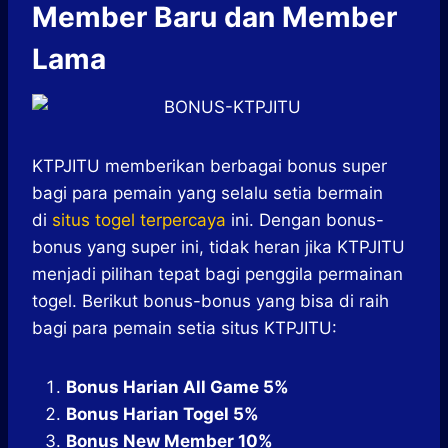
Member Baru dan Member
Lama
KTPJITU memberikan berbagai bonus super
bagi para pemain yang selalu setia bermain
di
situs togel terpercaya
ini. Dengan bonus-
bonus yang super ini, tidak heran jika KTPJITU
menjadi pilihan tepat bagi penggila permainan
togel. Berikut bonus-bonus yang bisa di raih
bagi para pemain setia situs KTPJITU:
Bonus Harian All Game 5%
Bonus Harian Togel 5%
Bonus New Member 10%