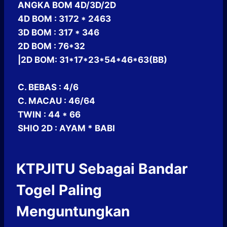
ANGKA BOM 4D/3D/2D
4D BOM : 3172 * 2463
3D BOM : 317 * 346
2D BOM : 76*32
|2D BOM: 31*17*23*54*46*63(BB)
C. BEBAS : 4/6
C. MACAU : 46/64
TWIN : 44 * 66
SHIO 2D : AYAM * BABI
KTPJITU Sebagai Bandar
Togel Paling
Menguntungkan