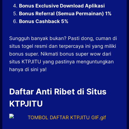
Bonus Exclusive Download Aplikasi
Bonus Referral (Semua Permainan) 1%
Bonus Cashback 5%
Sungguh banyak bukan? Pasti dong, cuman di
situs togel resmi dan terpercaya ini yang miliki
bonus super. Nikmati bonus super wow dari
situs KTPJITU yang pastinya menguntungkan
hanya di sini ya!
Daftar Anti Ribet di Situs
KTPJITU