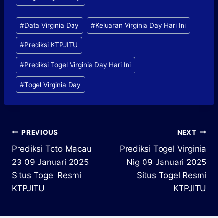
g
Post
s
#
Data Virginia Day
#
Keluaran Virginia Day Hari Ini
Tags:
:
#
Prediksi KTPJITU
#
Prediksi Togel Virginia Day Hari Ini
#
Togel Virginia Day
Post
PREVIOUS
NEXT
Prediksi Toto Macau
Prediksi Togel Virginia
navigation
23 09 Januari 2025
Nig 09 Januari 2025
Situs Togel Resmi
Situs Togel Resmi
KTPJITU
KTPJITU