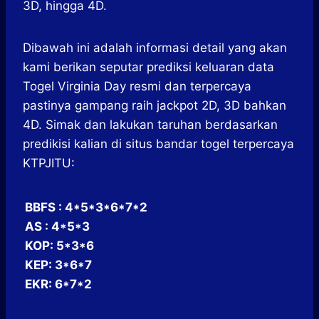
3D, hingga 4D.
Dibawah ini adalah informasi detail yang akan
kami berikan seputar prediksi keluaran data
Togel Virginia Day resmi dan terpercaya
pastinya gampang raih jackpot 2D, 3D bahkan
4D. Simak dan lakukan taruhan berdasarkan
predikisi kalian di situs bandar togel terpercaya
KTPJITU:
BBFS : 4*5*3*6*7*2
AS : 4*5*3
KOP: 5*3*6
KEP: 3*6*7
EKR: 6*7*2