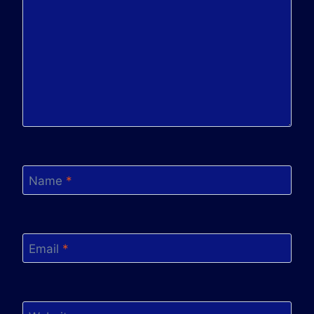
Name
*
Email
*