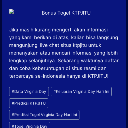
Jika masih kurang mengerti akan informasi
yang kami berikan di atas, kalian bisa langsung
mengunjungi live chat situs ktpjitu untuk
menanyakan atau mencari informasi yang lebih
lengkap selanjutnya. Sekarang waktunya daftar
dan coba keberuntugan di situs resmi dan
terpercaya se-Indonesia hanya di KTPJITU!
P
#
Data Virginia Day
#
Keluaran Virginia Day Hari Ini
o
#
Prediksi KTPJITU
s
t
#
Prediksi Togel Virginia Day Hari Ini
T
a
#
Togel Virginia Day