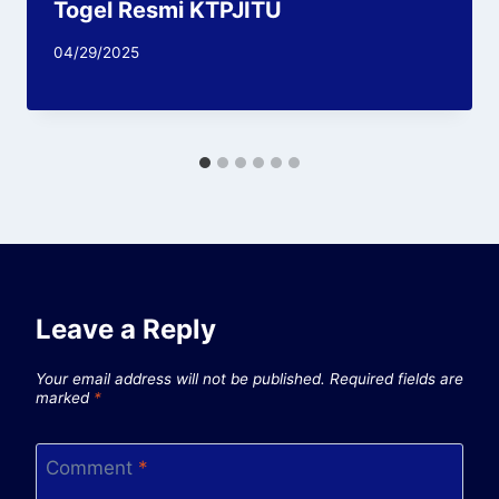
Togel Resmi KTPJITU
04/29/2025
Leave a Reply
Your email address will not be published.
Required fields are
marked
*
Comment
*