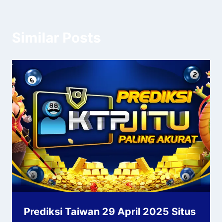
Similar Posts
Prediksi Taiwan 29 April 2025 Situs