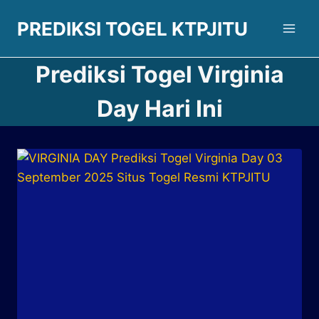
Skip
PREDIKSI TOGEL KTPJITU
to
content
Prediksi Togel Virginia
Day Hari Ini