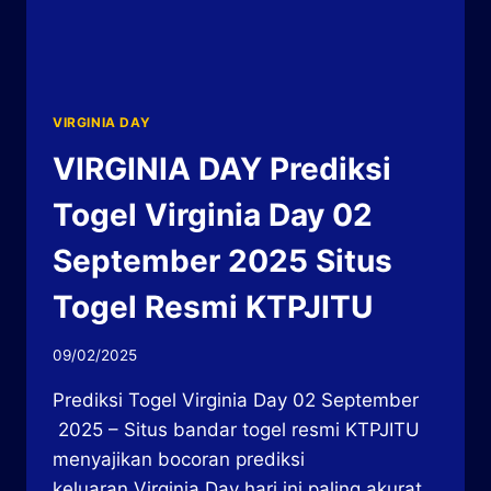
VIRGINIA DAY
VIRGINIA DAY Prediksi
Togel Virginia Day 02
September 2025 Situs
Togel Resmi KTPJITU
09/02/2025
Prediksi Togel Virginia Day 02 September
2025 – Situs bandar togel resmi KTPJITU
menyajikan bocoran prediksi
keluaran Virginia Day hari ini paling akurat