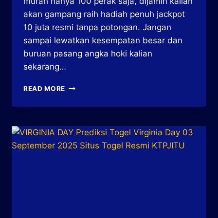
murah hanya 100 perak saja, dijamin kalian
akan gampang raih hadiah penuh jackpot
10 juta resmi tanpa potongan. Jangan
sampai lewatkan kesempatan besar dan
buruan pasang angka hoki kalian
sekarang…
VIRGINIA
READ MORE
DAY
PREDIKSI
TOGEL
VIRGINIA
DAY
03
SEPTEMBER
2025
SITUS
TOGEL
RESMI
KTPJITU