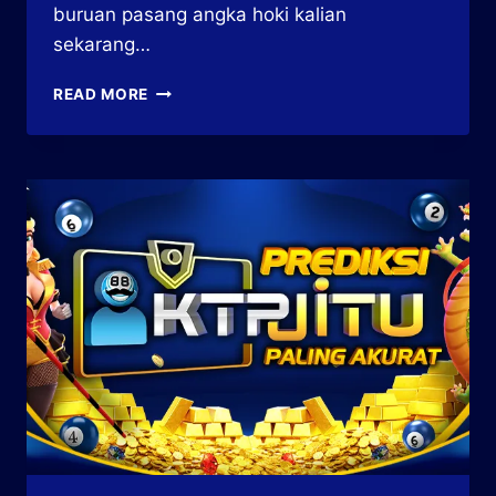
buruan pasang angka hoki kalian
sekarang…
VIRGINIA
READ MORE
DAY
PREDIKSI
TOGEL
VIRGINIA
DAY
27
AGUSTUS
2025
SITUS
TOGEL
RESMI
KTPJITU