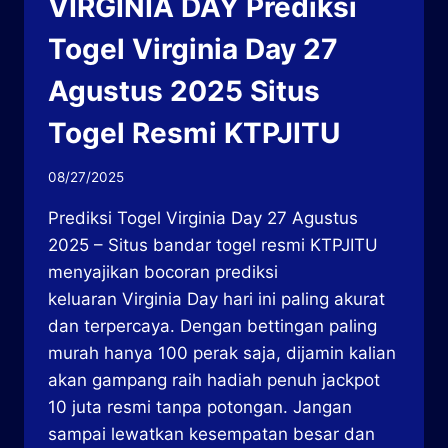
VIRGINIA DAY Prediksi
Togel Virginia Day 27
Agustus 2025 Situs
Togel Resmi KTPJITU
08/27/2025
Prediksi Togel Virginia Day 27 Agustus
2025 – Situs bandar togel resmi KTPJITU
menyajikan bocoran prediksi
keluaran Virginia Day hari ini paling akurat
dan terpercaya. Dengan bettingan paling
murah hanya 100 perak saja, dijamin kalian
akan gampang raih hadiah penuh jackpot
10 juta resmi tanpa potongan. Jangan
sampai lewatkan kesempatan besar dan