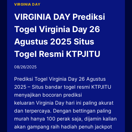
VIRGINIA DAY
VIRGINIA DAY Prediksi
Togel Virginia Day 26
Agustus 2025 Situs
Togel Resmi KTPJITU
08/26/2025
Prediksi Togel Virginia Day 26 Agustus
2025 – Situs bandar togel resmi KTPJITU
menyajikan bocoran prediksi
keluaran Virginia Day hari ini paling akurat
dan terpercaya. Dengan bettingan paling
murah hanya 100 perak saja, dijamin kalian
akan gampang raih hadiah penuh jackpot