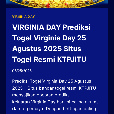
VIRGINIA DAY
VIRGINIA DAY Prediksi
Togel Virginia Day 25
Agustus 2025 Situs
Togel Resmi KTPJITU
08/25/2025
Prediksi Togel Virginia Day 25 Agustus
2025 – Situs bandar togel resmi KTPJITU
menyajikan bocoran prediksi
keluaran Virginia Day hari ini paling akurat
dan terpercaya. Dengan bettingan paling