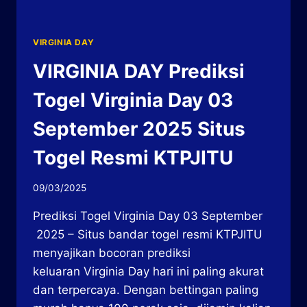
VIRGINIA DAY
VIRGINIA DAY Prediksi
Togel Virginia Day 03
September 2025 Situs
Togel Resmi KTPJITU
09/03/2025
Prediksi Togel Virginia Day 03 September
2025 – Situs bandar togel resmi KTPJITU
menyajikan bocoran prediksi
keluaran Virginia Day hari ini paling akurat
dan terpercaya. Dengan bettingan paling