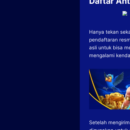
Daftar Ant
Hanya tekan seka
pendaftaran resm
asli untuk bisa 
mengalami kenda
Setelah mengirim 