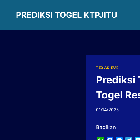
Skip
to
PREDIKSI TOGEL KTPJITU
content
TEXAS EVE
Prediksi
Togel Re
01/14/2025
Bagikan