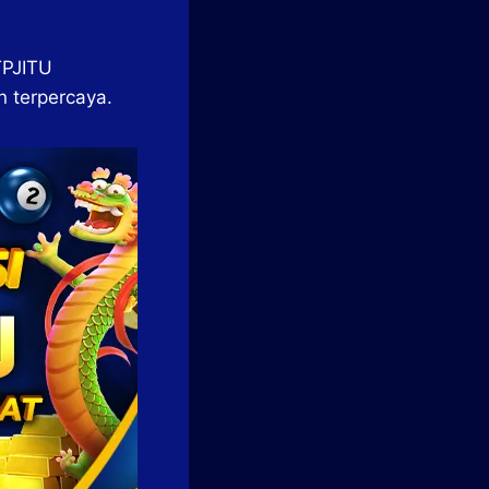
TPJITU
an terpercaya.