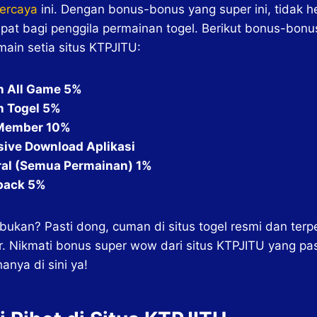
percaya
ini. Dengan bonus-bonus yang super ini, tidak h
epat bagi penggila permainan togel. Berikut bonus-bonu
main setia situs KTPJITU:
n All Game 5%
n Togel 5%
Member 10%
sive Download Aplikasi
ral (Semua Permainan) 1%
back 5%
ukan? Pasti dong, cuman di situs togel resmi dan terpe
er. Nikmati bonus super wow dari situs KTPJITU yang pa
nya di sini ya!