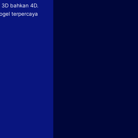
, 3D bahkan 4D.
togel terpercaya