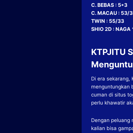
C. BEBAS : 5*3
C. MACAU : 53/
TWIN : 55/33
SHIO 2D : NAGA
KTPJITU S
Menguntu
Di era sekarang,
menguntungkan ba
cuman di situs to
perlu khawatir a
Dengan peluang m
kalian bisa gamp