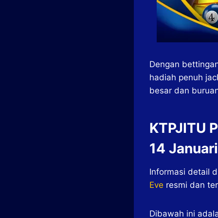
Dengan bettingan
hadiah penuh jac
besar dan buruan
KTPJITU Pr
14 Januar
Informasi detail 
Eve
resmi dan ter
Dibawah ini adala