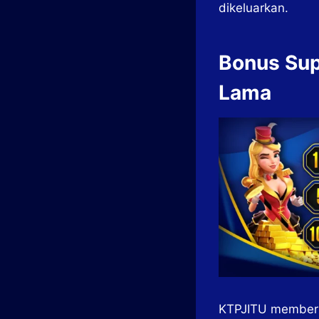
dikeluarkan.
Bonus Sup
Lama
KTPJITU memberik