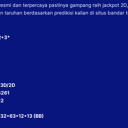
resmi dan terpercaya pastinya gampang raih jackpot 2D
 taruhan berdasarkan predikisi kalian di situs bandar 
2*3*
3D/2D
5261
12
*32*63*12*13 (BB)