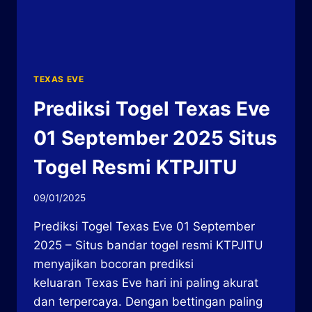
TEXAS EVE
Prediksi Togel Texas Eve
01 September 2025 Situs
Togel Resmi KTPJITU
09/01/2025
Prediksi Togel Texas Eve 01 September
2025 – Situs bandar togel resmi KTPJITU
menyajikan bocoran prediksi
keluaran Texas Eve hari ini paling akurat
dan terpercaya. Dengan bettingan paling