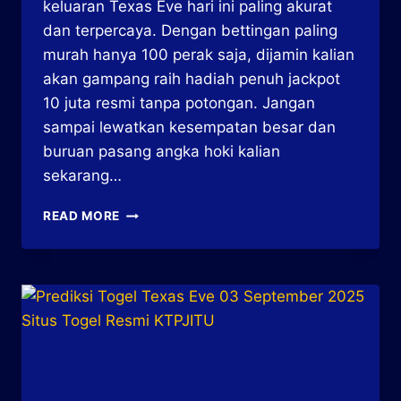
keluaran Texas Eve hari ini paling akurat
dan terpercaya. Dengan bettingan paling
murah hanya 100 perak saja, dijamin kalian
akan gampang raih hadiah penuh jackpot
10 juta resmi tanpa potongan. Jangan
sampai lewatkan kesempatan besar dan
buruan pasang angka hoki kalian
sekarang…
PREDIKSI
READ MORE
TOGEL
TEXAS
EVE
26
AGUSTUS
2025
SITUS
TOGEL
RESMI
KTPJITU