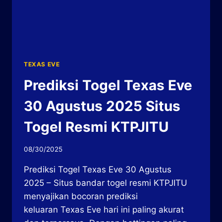
TEXAS EVE
Prediksi Togel Texas Eve
30 Agustus 2025 Situs
Togel Resmi KTPJITU
08/30/2025
Prediksi Togel Texas Eve 30 Agustus
2025 – Situs bandar togel resmi KTPJITU
menyajikan bocoran prediksi
keluaran Texas Eve hari ini paling akurat