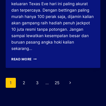
keluaran Texas Eve hari ini paling akurat
dan terpercaya. Dengan bettingan paling
murah hanya 100 perak saja, dijamin kalian
akan gampang raih hadiah penuh jackpot
10 juta resmi tanpa potongan. Jangan
sampai lewatkan kesempatan besar dan
buruan pasang angka hoki kalian
sekarang…
PREDIKSI
READ MORE
TOGEL
TEXAS
EVE
25
Page
Next
1
2
3
…
25
AGUSTUS
2025
navigation
Page
SITUS
TOGEL
RESMI