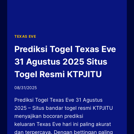
TEXAS EVE
Prediksi Togel Texas Eve
31 Agustus 2025 Situs
Togel Resmi KTPJITU
08/31/2025
Prediksi Togel Texas Eve 31 Agustus
2025 – Situs bandar togel resmi KTPJITU
menyajikan bocoran prediksi
keluaran Texas Eve hari ini paling akurat
dan terpercaya. Dengan bettingan paling