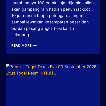
murah hanya 100 perak saja, dijamin kalian
akan gampang raih hadiah penuh jackpot
10 juta resmi tanpa potongan. Jangan
sampai lewatkan kesempatan besar dan
buruan pasang angka hoki kalian
sekarang…
PREDIKSI
READ MORE
TOGEL
TEXAS
EVE
01
SEPTEMBER
2025
SITUS
TOGEL
RESMI
KTPJITU