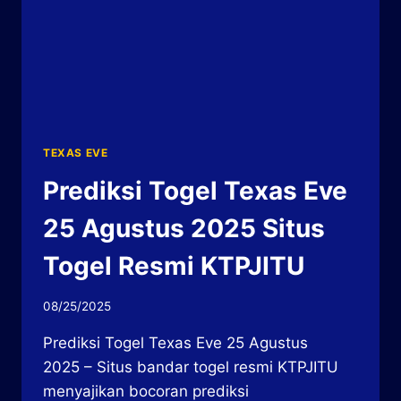
TEXAS EVE
Prediksi Togel Texas Eve
25 Agustus 2025 Situs
Togel Resmi KTPJITU
08/25/2025
Prediksi Togel Texas Eve 25 Agustus
2025 – Situs bandar togel resmi KTPJITU
menyajikan bocoran prediksi