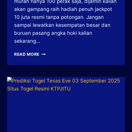
murah hanya 100 perak saja, dijamin kalian
akan gampang raih hadiah penuh jackpot
10 juta resmi tanpa potongan. Jangan
sampai lewatkan kesempatan besar dan
buruan pasang angka hoki kalian
sekarang…
PREDIKSI
READ MORE
TOGEL
TEXAS
EVE
02
SEPTEMBER
2025
SITUS
TOGEL
RESMI
KTPJITU