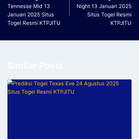
navigation
Tennesse Mid 13
Night 13 Januari 2025
Januari 2025 Situs
Situs Togel Resmi
Togel Resmi KTPJITU
KTPJITU
Similar Posts