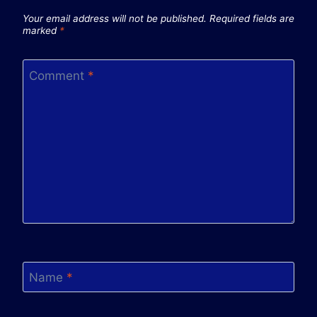
Your email address will not be published.
Required fields are
marked
*
Comment
*
Name
*