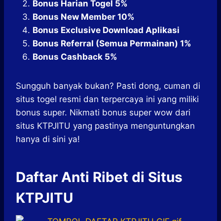
Bonus Harian Togel 5%
Bonus New Member 10%
Bonus Exclusive Download Aplikasi
Bonus Referral (Semua Permainan) 1%
Bonus Cashback 5%
Sungguh banyak bukan? Pasti dong, cuman di
situs togel resmi dan terpercaya ini yang miliki
bonus super. Nikmati bonus super wow dari
situs KTPJITU yang pastinya menguntungkan
hanya di sini ya!
Daftar Anti Ribet di Situs
KTPJITU