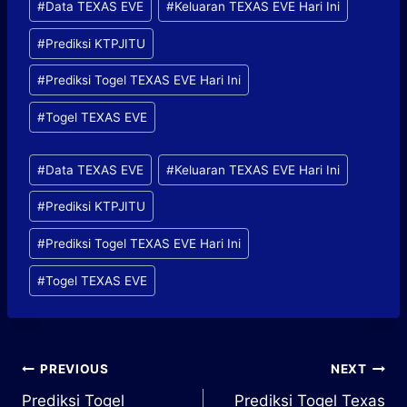
#
Data TEXAS EVE
#
Keluaran TEXAS EVE Hari Ini
o
#
Prediksi KTPJITU
s
t
#
Prediksi Togel TEXAS EVE Hari Ini
T
a
#
Togel TEXAS EVE
g
Post
s
#
Data TEXAS EVE
#
Keluaran TEXAS EVE Hari Ini
Tags:
:
#
Prediksi KTPJITU
#
Prediksi Togel TEXAS EVE Hari Ini
#
Togel TEXAS EVE
Post
PREVIOUS
NEXT
Prediksi Togel
Prediksi Togel Texas