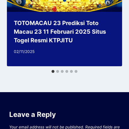
TOTOMACAU 23 Prediksi Toto
Macau 23 11 Februari 2025 Situs
Togel Resmi KTPJITU
02/11/2025
Leave a Reply
Your email address will not be published.
Required fields are