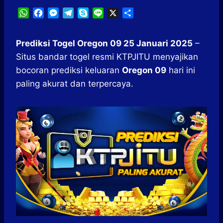
W
F
M
T
S
L
X
S
h
a
e
e
k
i
h
a
c
s
l
y
n
a
Prediksi Togel Oregon 09 25 Januari 2025
–
t
e
s
e
p
e
r
Situs bandar togel resmi KTPJITU menyajikan
s
b
e
g
e
e
A
o
n
r
bocoran prediksi keluaran
Oregon 09
hari ini
p
o
g
a
paling akurat dan terpercaya.
p
k
e
m
r