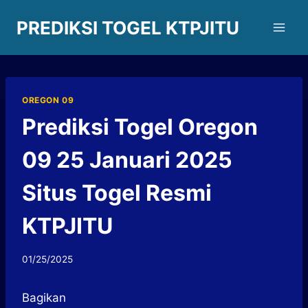
Skip
PREDIKSI TOGEL KTPJITU
to
content
OREGON 09
Prediksi Togel Oregon
09 25 Januari 2025
Situs Togel Resmi
KTPJITU
01/25/2025
Bagikan