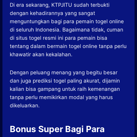
Di era sekarang, KTPJITU sudah terbukti
dengan kehadirannya yang sangat
menguntungkan bagi para pemain togel online
di seluruh Indonesia. Bagaimana tidak, cuman
di situs togel resmi ini para pemain bisa
tentang dalam bermain togel online tanpa perlu
khawatir akan kekalahan.
Dengan peluang menang yang begitu besar
dan juga prediksi togel paling akurat, dijamin
kalian bisa gampang untuk raih kemenangan
tanpa perlu memikirkan modal yang harus
dikeluarkan.
Bonus Super Bagi Para