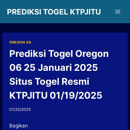
Skip
PREDIKSI TOGEL KTPJITU
to
content
OREGON 06
Prediksi Togel Oregon
06 25 Januari 2025
Situs Togel Resmi
KTPJITU 01/19/2025
01/25/2025
Bagikan