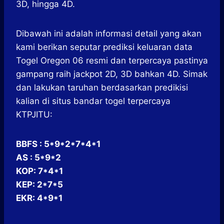
3D, hingga 4D.
Dibawah ini adalah informasi detail yang akan
kami berikan seputar prediksi keluaran data
Togel Oregon 06 resmi dan terpercaya pastinya
gampang raih jackpot 2D, 3D bahkan 4D. Simak
dan lakukan taruhan berdasarkan predikisi
kalian di situs bandar togel terpercaya
KTPJITU:
BBFS : 5*9*2*7*4*1
AS : 5*9*2
KOP: 7*4*1
KEP: 2*7*5
EKR: 4*9*1