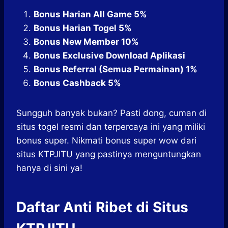
Bonus Harian All Game 5%
Bonus Harian Togel 5%
Bonus New Member 10%
Bonus Exclusive Download Aplikasi
Bonus Referral (Semua Permainan) 1%
Bonus Cashback 5%
Sungguh banyak bukan? Pasti dong, cuman di
situs togel resmi dan terpercaya ini yang miliki
bonus super. Nikmati bonus super wow dari
situs KTPJITU yang pastinya menguntungkan
hanya di sini ya!
Daftar Anti Ribet di Situs