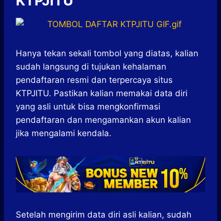
KTPJITU
Hanya tekan sekali tombol yang diatas, kalian
sudah langsung di tujukan kehalaman
pendaftaran resmi dan terpercaya situs
KTPJITU. Pastikan kalian memakai data diri
yang asli untuk bisa mengkonfirmasi
pendaftaran dan mengamankan akun kalian
jika mengalami kendala.
Setelah mengirim data diri asli kalian, sudah