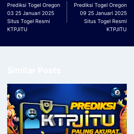
Prediksi Togel Oregon
Prediksi Togel Oregon
navigation
03 25 Januari 2025
09 25 Januari 2025
Situs Togel Resmi
Situs Togel Resmi
KTPJITU
KTPJITU
Similar Posts