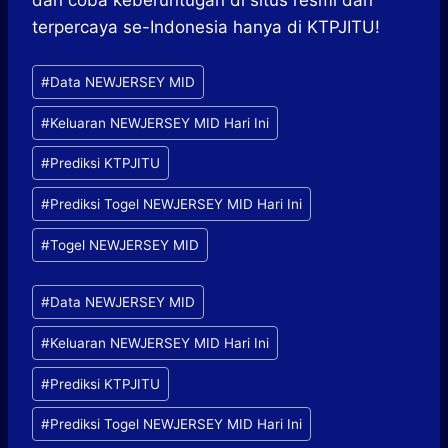
dan coba keberuntugan di situs resmi dan
terpercaya se-Indonesia hanya di KTPJITU!
P
#
Data NEWJERSEY MID
o
#
Keluaran NEWJERSEY MID Hari Ini
s
t
#
Prediksi KTPJITU
T
a
#
Prediksi Togel NEWJERSEY MID Hari Ini
g
#
Togel NEWJERSEY MID
s
:
Post
#
Data NEWJERSEY MID
Tags:
#
Keluaran NEWJERSEY MID Hari Ini
#
Prediksi KTPJITU
#
Prediksi Togel NEWJERSEY MID Hari Ini