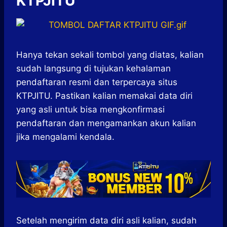
KTPJITU
Hanya tekan sekali tombol yang diatas, kalian
sudah langsung di tujukan kehalaman
pendaftaran resmi dan terpercaya situs
KTPJITU. Pastikan kalian memakai data diri
yang asli untuk bisa mengkonfirmasi
pendaftaran dan mengamankan akun kalian
jika mengalami kendala.
Setelah mengirim data diri asli kalian, sudah