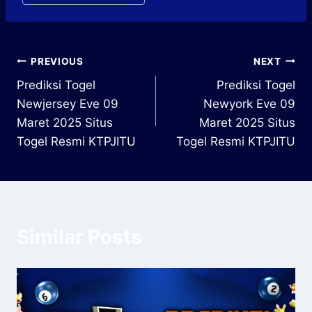
Post
PREVIOUS
NEXT
Prediksi Togel
Prediksi Togel
navigation
Newjersey Eve 09
Newyork Eve 09
Maret 2025 Situs
Maret 2025 Situs
Togel Resmi KTPJITU
Togel Resmi KTPJITU
Similar Posts