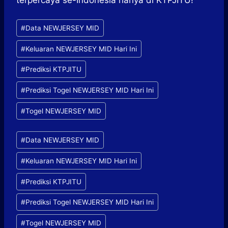
terpercaya se-Indonesia hanya di KTPJITU!
P
#
Data NEWJERSEY MID
o
#
Keluaran NEWJERSEY MID Hari Ini
s
t
#
Prediksi KTPJITU
T
a
#
Prediksi Togel NEWJERSEY MID Hari Ini
g
#
Togel NEWJERSEY MID
s
:
Post
#
Data NEWJERSEY MID
Tags:
#
Keluaran NEWJERSEY MID Hari Ini
#
Prediksi KTPJITU
#
Prediksi Togel NEWJERSEY MID Hari Ini
#
Togel NEWJERSEY MID