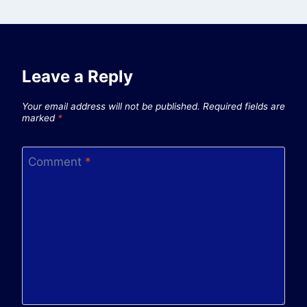
Leave a Reply
Your email address will not be published.
Required fields are
marked
*
Comment
*