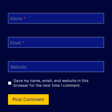
Name
*
Email
*
Website
Save my name, email, and website in this
browser for the next time I comment.