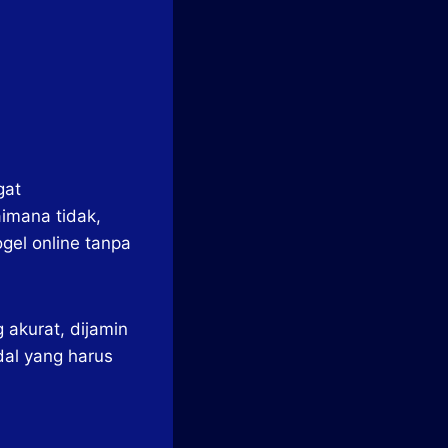
gat
aimana tidak,
ogel online tanpa
 akurat, dijamin
dal yang harus