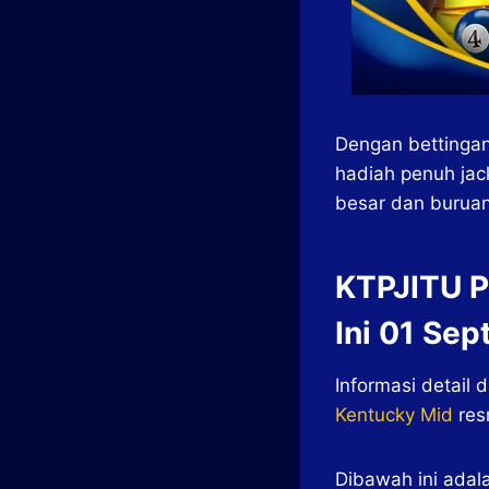
Dengan bettingan
hadiah penuh jac
besar dan buruan
KTPJITU P
Ini 01 Se
Informasi detail 
Kentucky Mid
res
Dibawah ini adala