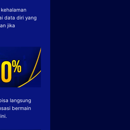
n kehalaman
i data diri yang
an jika
 bisa langsung
nsasi bermain
ni.