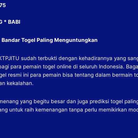
 75
G * BABI
 Bandar Togel Paling Menguntungkan
 KTPJITU sudah terbukti dengan kehadirannya yang san
gi para pemain togel online di seluruh Indonesia. Bag
gel resmi ini para pemain bisa tentang dalam bermain t
kan kekalahan.
enang yang begitu besar dan juga prediksi togel paling
ang untuk raih kemenangan tanpa perlu memikirkan mo