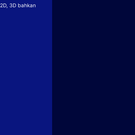
 2D, 3D bahkan