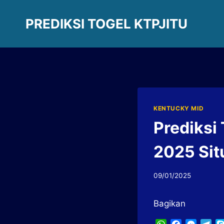
Skip
to
PREDIKSI TOGEL KTPJITU
content
KENTUCKY MID
Prediksi
2025 Sit
09/01/2025
Bagikan