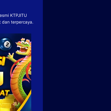
resmi KTPJITU
at dan terpercaya.