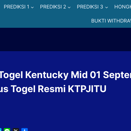
PREDIKSI 1
PREDIKSI 2
PREDIKSI 3
HONG
BUKTI WITHDR
 Togel Kentucky Mid 01 Sept
us Togel Resmi KTPJITU