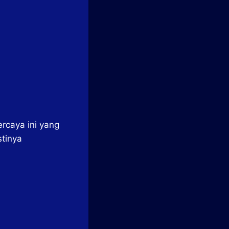
rcaya ini yang
stinya