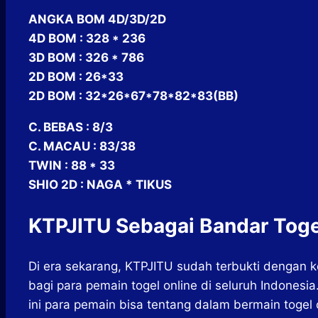
ANGKA BOM 4D/3D/2D
4D BOM : 328 * 236
3D BOM : 326 * 786
2D BOM : 26*33
2D BOM : 32*26*67*78*82*83(BB)
C. BEBAS : 8/3
C. MACAU : 83/38
TWIN : 88 * 33
SHIO 2D : NAGA * TIKUS
KTPJITU Sebagai Bandar Tog
Di era sekarang, KTPJITU sudah terbukti dengan
bagi para pemain togel online di seluruh Indonesia
ini para pemain bisa tentang dalam bermain togel 