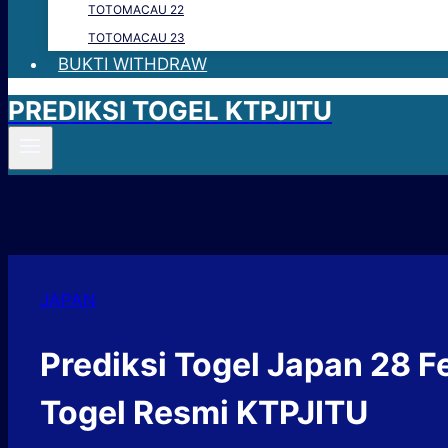
TOTOMACAU 22
TOTOMACAU 23
BUKTI WITHDRAW
PREDIKSI TOGEL KTPJITU
JAPAN
Prediksi Togel Japan 28 F
Togel Resmi KTPJITU