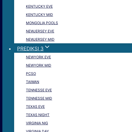
KENTUCKY EVE
KENTUCKY MID
MONGOLIA POOLS
NEWJERSEY EVE
NEWJERSEY MID
PREDIKSI 3
NEWYORK EVE
NEWYORK MID
PCSO
TAIWAN
TENNESSE EVE
TENNESSE MID
TEXAS EVE
TEXAS NIGHT
VIRGINIA NIG
VIRGINIA DAY