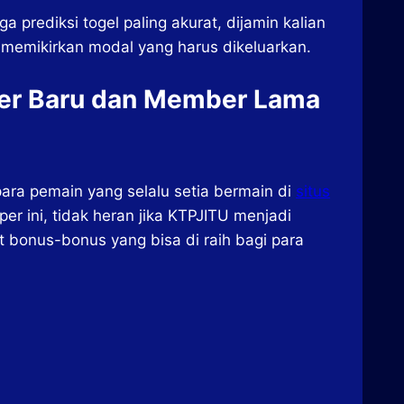
prediksi togel paling akurat, dijamin kalian
memikirkan modal yang harus dikeluarkan.
er Baru dan Member Lama
ra pemain yang selalu setia bermain di
situs
r ini, tidak heran jika KTPJITU menjadi
ut bonus-bonus yang bisa di raih bagi para