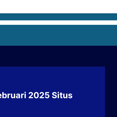
ebruari 2025 Situs