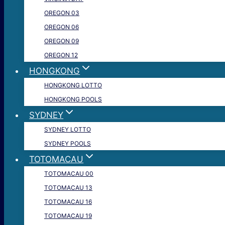
OREGON 03
OREGON 06
OREGON 09
OREGON 12
HONGKONG
HONGKONG LOTTO
HONGKONG POOLS
SYDNEY
SYDNEY LOTTO
SYDNEY POOLS
TOTOMACAU
TOTOMACAU 00
TOTOMACAU 13
TOTOMACAU 16
TOTOMACAU 19