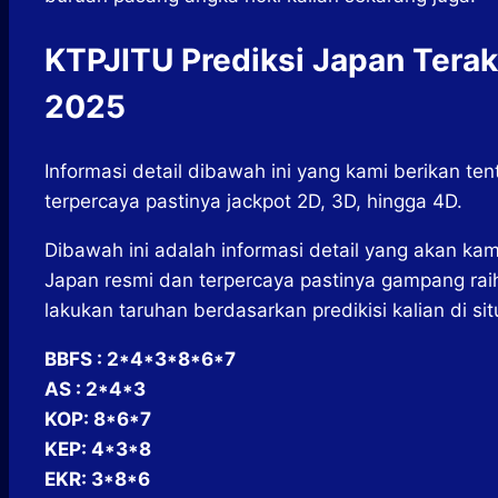
KTPJITU Prediksi Japan Teraku
2025
Informasi detail dibawah ini yang kami berikan te
terpercaya pastinya jackpot 2D, 3D, hingga 4D.
Dibawah ini adalah informasi detail yang akan kam
Japan resmi dan terpercaya pastinya gampang rai
lakukan taruhan berdasarkan predikisi kalian di si
BBFS : 2*4*3*8*6*7
AS : 2*4*3
KOP: 8*6*7
KEP: 4*3*8
EKR: 3*8*6