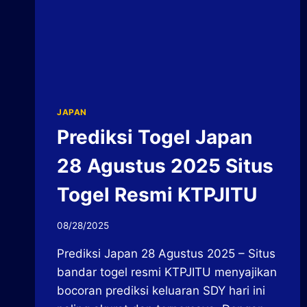
JAPAN
Prediksi Togel Japan
28 Agustus 2025 Situs
Togel Resmi KTPJITU
08/28/2025
Prediksi Japan 28 Agustus 2025 – Situs
bandar togel resmi KTPJITU menyajikan
bocoran prediksi keluaran SDY hari ini