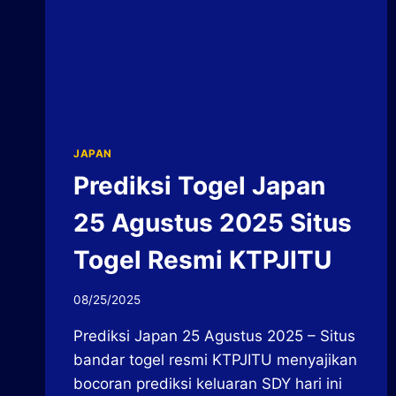
JAPAN
Prediksi Togel Japan
25 Agustus 2025 Situs
Togel Resmi KTPJITU
08/25/2025
Prediksi Japan 25 Agustus 2025 – Situs
bandar togel resmi KTPJITU menyajikan
bocoran prediksi keluaran SDY hari ini