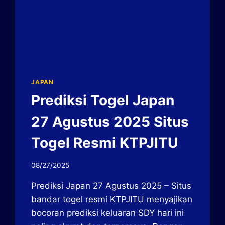
JAPAN
Prediksi Togel Japan
27 Agustus 2025 Situs
Togel Resmi KTPJITU
08/27/2025
Prediksi Japan 27 Agustus 2025 – Situs
bandar togel resmi KTPJITU menyajikan
bocoran prediksi keluaran SDY hari ini