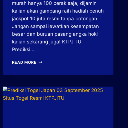
murah hanya 100 perak saja, dijamin
kalian akan gampang raih hadiah penuh
jackpot 10 juta resmi tanpa potongan.
Jangan sampai lewatkan kesempatan
besar dan buruan pasang angka hoki
kalian sekarang juga! KTPJITU
Prediksi…
PREDIKSI
READ MORE
TOGEL
JAPAN
01
SEPTEMBER
2025
SITUS
TOGEL
RESMI
KTPJITU