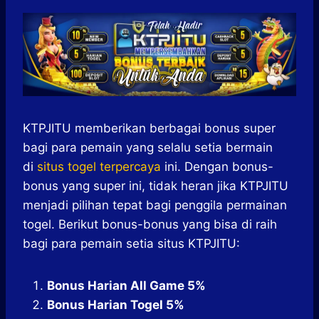
KTPJITU memberikan berbagai bonus super
bagi para pemain yang selalu setia bermain
di
situs togel terpercaya
ini. Dengan bonus-
bonus yang super ini, tidak heran jika KTPJITU
menjadi pilihan tepat bagi penggila permainan
togel. Berikut bonus-bonus yang bisa di raih
bagi para pemain setia situs KTPJITU:
Bonus Harian All Game 5%
Bonus Harian Togel 5%