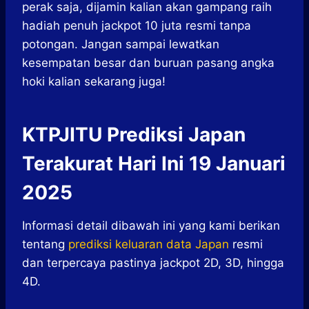
perak saja, dijamin kalian akan gampang raih
hadiah penuh jackpot 10 juta resmi tanpa
potongan. Jangan sampai lewatkan
kesempatan besar dan buruan pasang angka
hoki kalian sekarang juga!
KTPJITU Prediksi Japan
Terakurat Hari Ini 19 Januari
2025
Informasi detail dibawah ini yang kami berikan
tentang
prediksi keluaran data Japan
resmi
dan terpercaya pastinya jackpot 2D, 3D, hingga
4D.