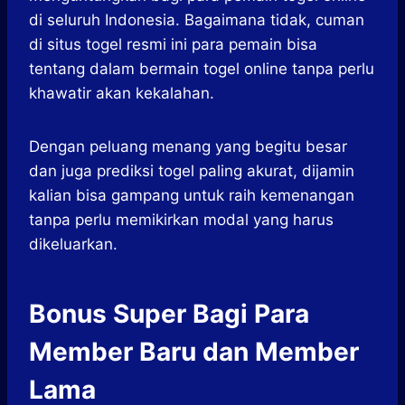
di seluruh Indonesia. Bagaimana tidak, cuman
di situs togel resmi ini para pemain bisa
tentang dalam bermain togel online tanpa perlu
khawatir akan kekalahan.
Dengan peluang menang yang begitu besar
dan juga prediksi togel paling akurat, dijamin
kalian bisa gampang untuk raih kemenangan
tanpa perlu memikirkan modal yang harus
dikeluarkan.
Bonus Super Bagi Para
Member Baru dan Member
Lama