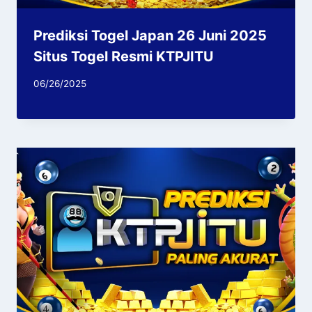
Prediksi Togel Japan 26 Juni 2025
Situs Togel Resmi KTPJITU
06/26/2025