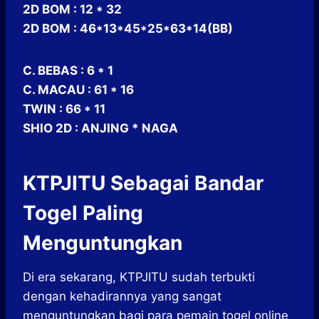
2D BOM : 12 * 32
2D BOM : 46*13*45*25*63*14(BB)
C. BEBAS : 6 * 1
C. MACAU : 61 * 16
TWIN : 66 * 11
SHIO 2D : ANJING * NAGA
KTPJITU Sebagai Bandar
Togel Paling
Menguntungkan
Di era sekarang, KTPJITU sudah terbukti
dengan kehadirannya yang sangat
menguntungkan bagi para pemain togel online