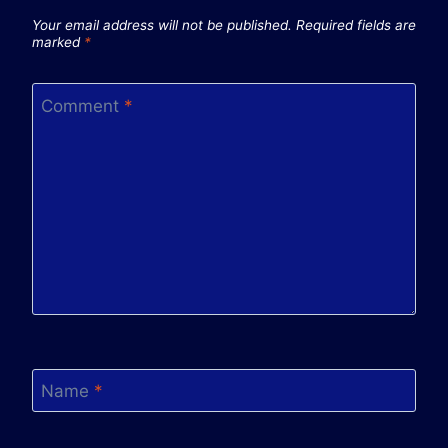
Your email address will not be published.
Required fields are
marked
*
Comment
*
Name
*