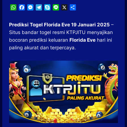
W
F
M
T
S
L
X
S
h
a
e
e
k
i
h
a
c
s
l
y
n
a
Prediksi Togel Florida Eve 19 Januari 2025
–
t
e
s
e
p
e
r
Situs bandar togel resmi KTPJITU menyajikan
s
b
e
g
e
e
A
o
n
r
bocoran prediksi keluaran
Florida Eve
hari ini
p
o
g
a
paling akurat dan terpercaya.
p
k
e
m
r