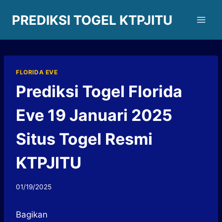
Skip
PREDIKSI TOGEL KTPJITU
to
content
FLORIDA EVE
Prediksi Togel Florida
Eve 19 Januari 2025
Situs Togel Resmi
KTPJITU
01/19/2025
Bagikan