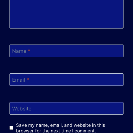
Name
*
Email
*
Website
Save my name, email, and website in this
browser for the next time I comment.