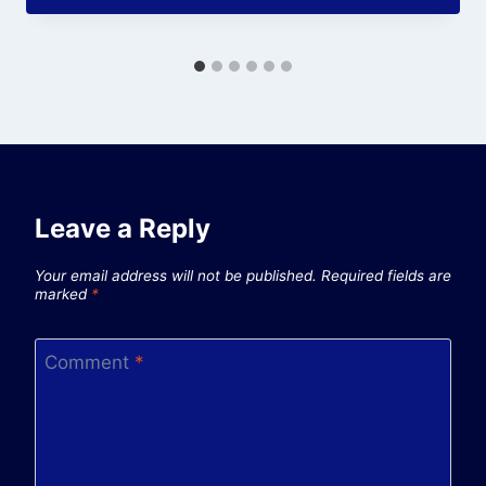
Leave a Reply
Your email address will not be published.
Required fields are
marked
*
Comment
*