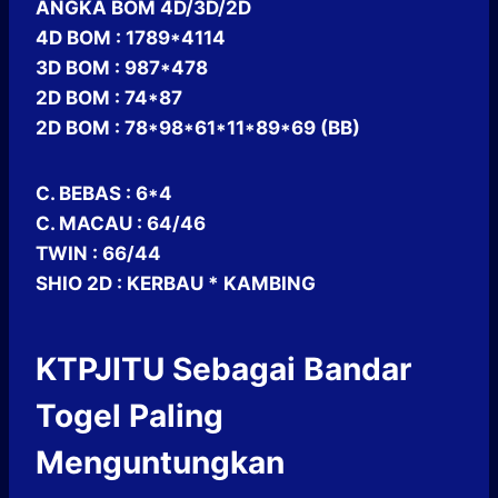
ANGKA BOM 4D/3D/2D
4D BOM : 1789*4114
3D BOM : 987*478
2D BOM : 74*87
2D BOM : 78*98*61*11*89*69 (BB)
C. BEBAS : 6*4
C. MACAU : 64/46
TWIN : 66/44
SHIO 2D : KERBAU * KAMBING
KTPJITU Sebagai Bandar
Togel Paling
Menguntungkan