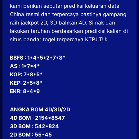
kami berikan seputar prediksi keluaran data
China resmi dan terpercaya pastinya gampang
raih jackpot 2D, 3D bahkan 4D. Simak dan
lakukan taruhan berdasarkan predikisi kalian di
situs bandar togel terpercaya KTPJITU:
BBFS : 1*4*5*2*7*8*
AS : 1*7*4*
KOP: 7*8*5*
KEP: 2*5*8*
EKR: 8*4*9
ANGKA BOM 4D/3D/2D
4D BOM : 2154*8547
3D BOM : 542*824
2D BOM : 55*45