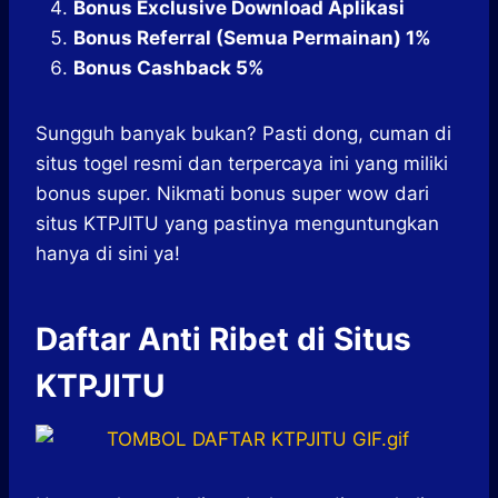
Bonus Exclusive Download Aplikasi
Bonus Referral (Semua Permainan) 1%
Bonus Cashback 5%
Sungguh banyak bukan? Pasti dong, cuman di
situs togel resmi dan terpercaya ini yang miliki
bonus super. Nikmati bonus super wow dari
situs KTPJITU yang pastinya menguntungkan
hanya di sini ya!
Daftar Anti Ribet di Situs
KTPJITU