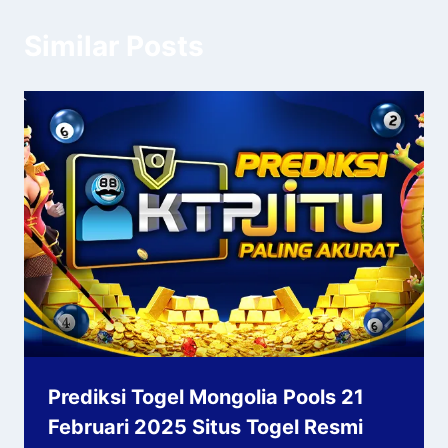
Similar Posts
Prediksi Togel Mongolia Pools 21
Februari 2025 Situs Togel Resmi