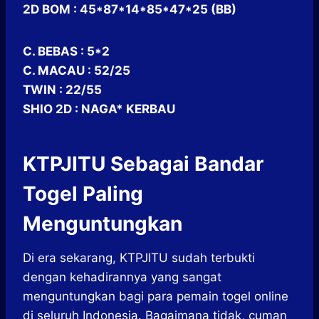
2D BOM : 45*87*14*85*47*25 (BB)
C. BEBAS : 5*2
C. MACAU : 52/25
TWIN : 22/55
SHIO 2D : NAGA* KERBAU
KTPJITU Sebagai Bandar
Togel Paling
Menguntungkan
Di era sekarang, KTPJITU sudah terbukti
dengan kehadirannya yang sangat
menguntungkan bagi para pemain togel online
di seluruh Indonesia. Bagaimana tidak, cuman