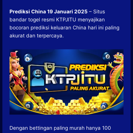
h
a
e
e
k
i
h
a
c
s
l
y
n
a
Prediksi China 19 Januari 2025
– Situs
t
e
s
e
p
e
r
bandar togel resmi KTPJITU menyajikan
s
b
e
g
e
e
A
o
n
r
bocoran prediksi keluaran China hari ini paling
p
o
g
a
akurat dan terpercaya.
p
k
e
m
r
Dengan bettingan paling murah hanya 100