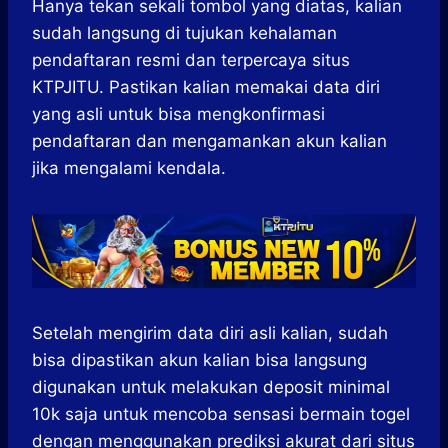
Hanya tekan sekali tombol yang diatas, kalian
sudah langsung di tujukan kehalaman
pendaftaran resmi dan terpercaya situs
KTPJITU. Pastikan kalian memakai data diri
yang asli untuk bisa mengkonfirmasi
pendaftaran dan mengamankan akun kalian
jika mengalami kendala.
Setelah mengirim data diri asli kalian, sudah
bisa dipastikan akun kalian bisa langsung
digunakan untuk melakukan deposit minimal
10k saja untuk mencoba sensasi bermain togel
dengan menggunakan prediksi akurat dari situs