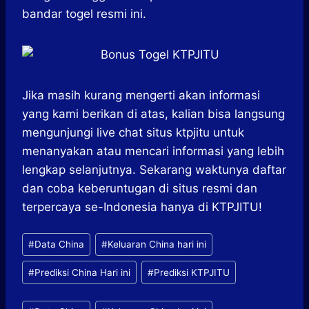
bandar togel resmi ini.
Jika masih kurang mengerti akan informasi
yang kami berikan di atas, kalian bisa langsung
mengunjungi live chat situs ktpjitu untuk
menanyakan atau mencari informasi yang lebih
lengkap selanjutnya. Sekarang waktunya daftar
dan coba keberuntugan di situs resmi dan
terpercaya se-Indonesia hanya di KTPJITU!
P
#
Data China
#
Keluaran China hari ini
o
#
Prediksi China Hari ini
#
Prediksi KTPJITU
s
t
P