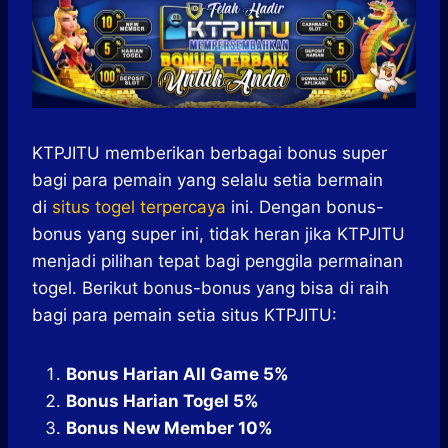
KTPJITU memberikan berbagai bonus super
bagi para pemain yang selalu setia bermain
di
situs togel terpercaya
ini. Dengan bonus-
bonus yang super ini, tidak heran jika KTPJITU
menjadi pilihan tepat bagi penggila permainan
togel. Berikut bonus-bonus yang bisa di raih
bagi para pemain setia situs KTPJITU:
Bonus Harian All Game 5%
Bonus Harian Togel 5%
Bonus New Member 10%