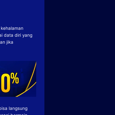
n kehalaman
i data diri yang
an jika
 bisa langsung