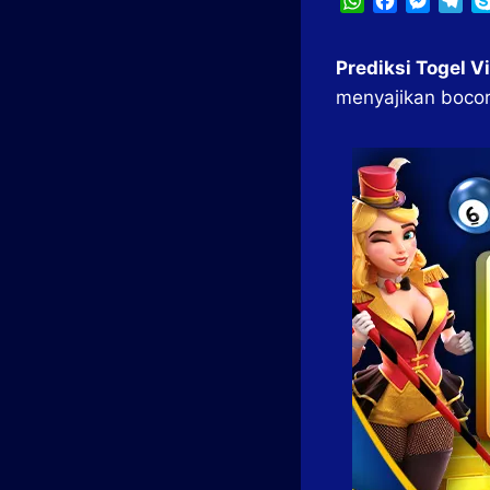
W
F
M
T
h
a
e
e
a
c
s
l
Prediksi Togel V
t
e
s
e
menyajikan bocor
s
b
e
g
A
o
n
r
p
o
g
a
p
k
e
m
r