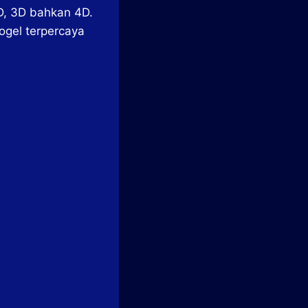
2D, 3D bahkan 4D.
togel terpercaya