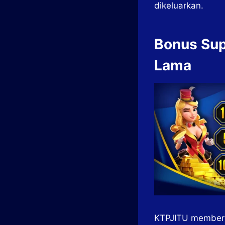
dikeluarkan.
Bonus Sup
Lama
KTPJITU memberik