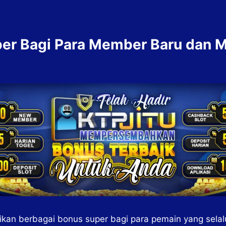
er Bagi Para Member Baru dan 
an berbagai bonus super bagi para pemain yang selal