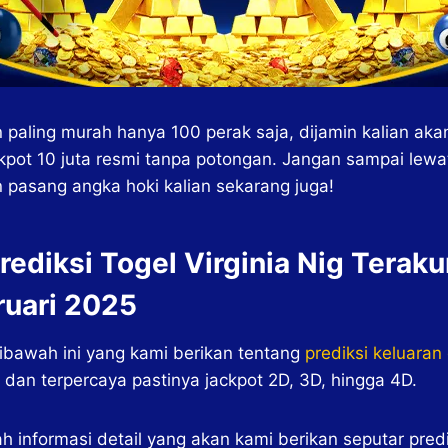
 paling murah hanya 100 perak saja, dijamin kalian ak
kpot 10 juta resmi tanpa potongan. Jangan sampai lew
 pasang angka hoki kalian sekarang juga!
ediksi Togel Virginia Nig Teraku
ruari 2025
dibawah ini yang kami berikan tentang
prediksi keluaran
 dan terpercaya pastinya jackpot 2D, 3D, hingga 4D.
h informasi detail yang akan kami berikan seputar pred