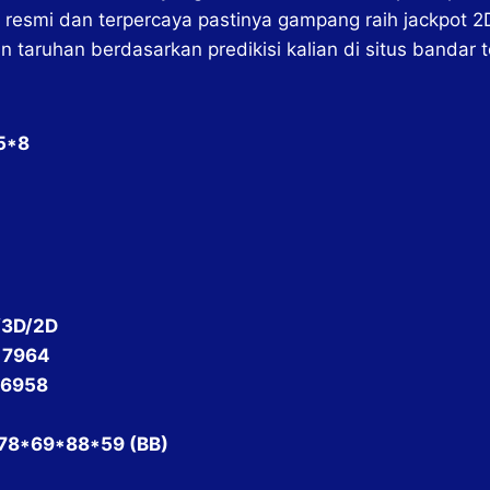
ig resmi dan terpercaya pastinya gampang raih jackpot 
 taruhan berdasarkan predikisi kalian di situs bandar 
5*8
3D/2D
 7964
 6958
78*69*88*59 (BB)