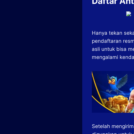
Daftar Ant
Hanya tekan seka
pendaftaran resm
asli untuk bisa 
mengalami kenda
Setelah mengirim 