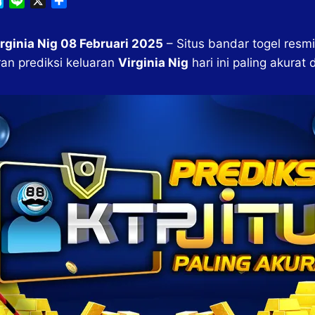
S
L
X
S
k
i
h
y
n
a
irginia Nig 08 Februari 2025
– Situs bandar togel resm
p
e
r
an prediksi keluaran
e
e
Virginia Nig
hari ini paling akurat