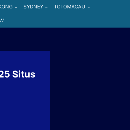
KONG
SYDNEY
TOTOMACAU
AW
25 Situs