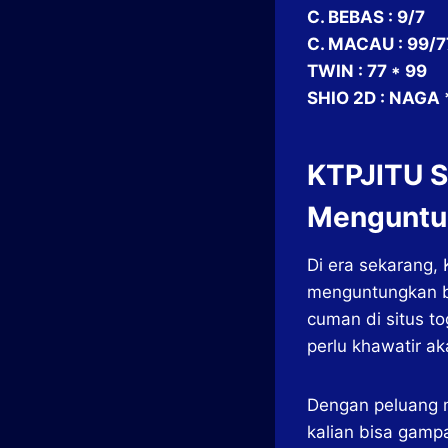
C. BEBAS : 9/7
C. MACAU : 99/7
TWIN : 77 * 99
SHIO 2D : NAGA
KTPJITU S
Menguntu
Di era sekarang,
menguntungkan ba
cuman di situs to
perlu khawatir a
Dengan peluang m
kalian bisa gamp