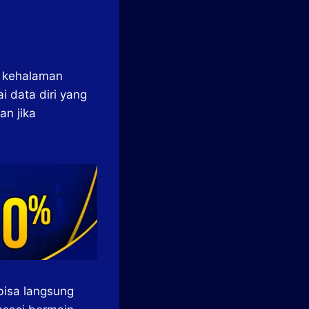
n kehalaman
i data diri yang
an jika
 bisa langsung