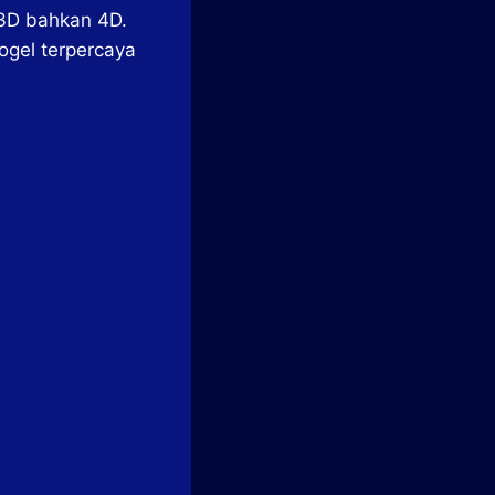
 3D bahkan 4D.
togel terpercaya