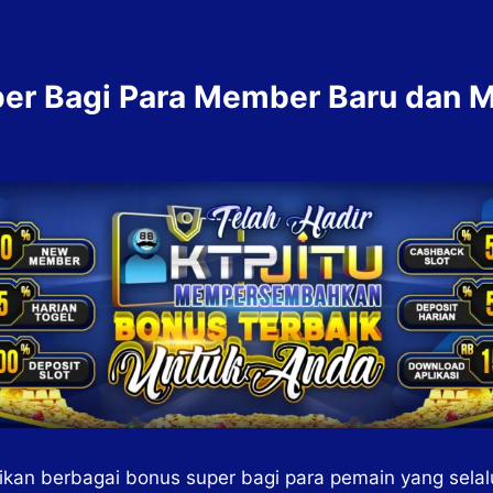
er Bagi Para Member Baru dan 
an berbagai bonus super bagi para pemain yang selal