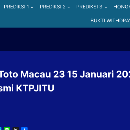
PREDIKSI 1
PREDIKSI 2
PREDIKSI 3
HONG
BUKTI WITHDR
 Toto Macau 23 15 Januari 20
smi KTPJITU