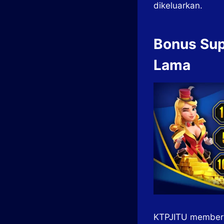
dikeluarkan.
Bonus Sup
Lama
KTPJITU memberik