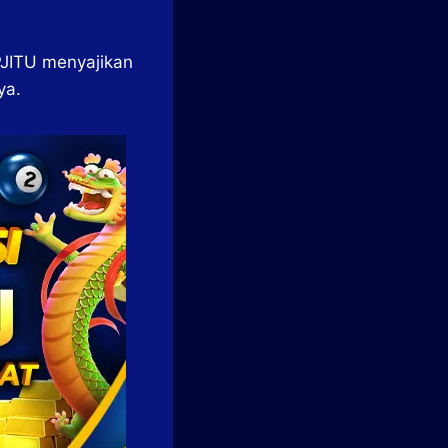
PJITU menyajikan
ya.