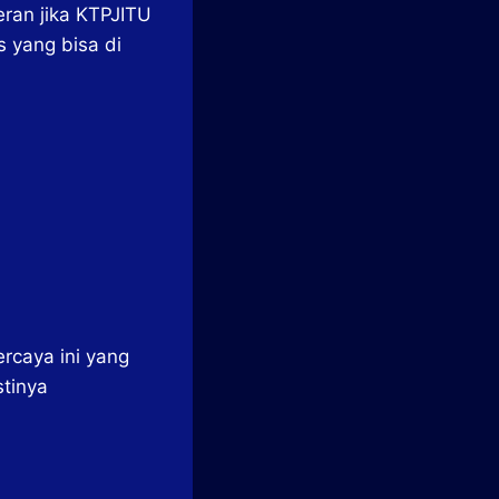
eran jika KTPJITU
s yang bisa di
rcaya ini yang
stinya