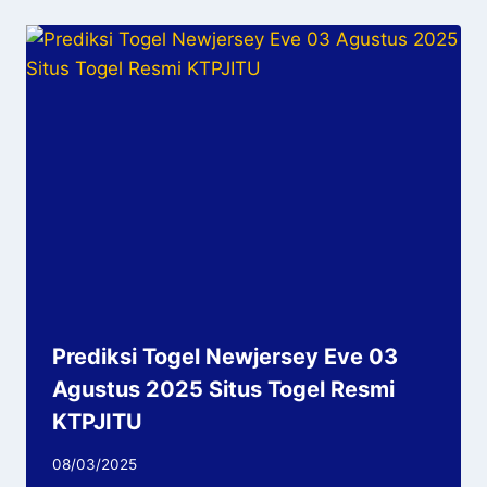
Prediksi Togel Newjersey Eve 03
Agustus 2025 Situs Togel Resmi
KTPJITU
08/03/2025