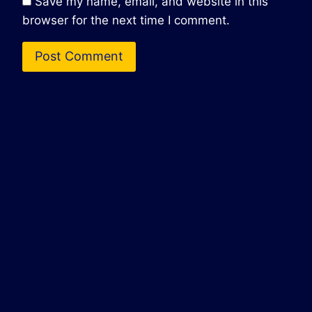
Save my name, email, and website in this
browser for the next time I comment.