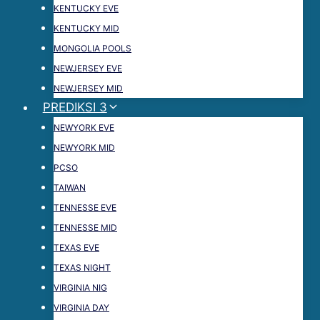
KENTUCKY EVE
KENTUCKY MID
MONGOLIA POOLS
NEWJERSEY EVE
NEWJERSEY MID
PREDIKSI 3
NEWYORK EVE
NEWYORK MID
PCSO
TAIWAN
TENNESSE EVE
TENNESSE MID
TEXAS EVE
TEXAS NIGHT
VIRGINIA NIG
VIRGINIA DAY