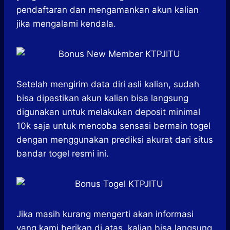
pendaftaran dan mengamankan akun kalian
jika mengalami kendala.
Setelah mengirim data diri asli kalian, sudah
bisa dipastikan akun kalian bisa langsung
digunakan untuk melakukan deposit minimal
10k saja untuk mencoba sensasi bermain togel
dengan menggunakan prediksi akurat dari situs
bandar togel resmi ini.
Jika masih kurang mengerti akan informasi
yang kami berikan di atas, kalian bisa langsung