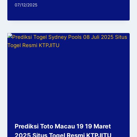
07/12/2025
Prediksi Toto Macau 19 19 Maret
2025 Situs Togel Resmi KTPJITU