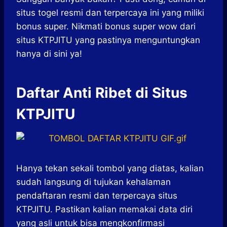
situs togel resmi dan terpercaya ini yang miliki
bonus super. Nikmati bonus super wow dari
situs KTPJITU yang pastinya menguntungkan
hanya di sini ya!
Daftar Anti Ribet di Situs
KTPJITU
Hanya tekan sekali tombol yang diatas, kalian
sudah langsung di tujukan kehalaman
pendaftaran resmi dan terpercaya situs
KTPJITU. Pastikan kalian memakai data diri
yang asli untuk bisa mengkonfirmasi