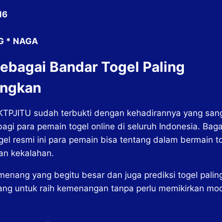
16
NG * NAGA
ebagai
Bandar Togel Paling
ngkan
 KTPJITU sudah terbukti dengan kehadirannya yang san
gi para pemain togel online di seluruh Indonesia. Bag
gel resmi ini para pemain bisa tentang dalam bermain t
kan kekalahan.
enang yang begitu besar dan juga prediksi togel paling
ang untuk raih kemenangan tanpa perlu memikirkan mo