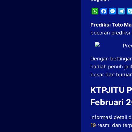
W
F
M
T
h
a
e
e
a
c
s
l
Prediksi Toto M
t
e
s
e
bocoran prediksi
s
b
e
g
A
o
n
r
p
o
g
a
p
k
e
m
Dengan bettingan
r
hadiah penuh jac
besar dan buruan
KTPJITU Pr
Februari 
Informasi detail 
19
resmi dan terp