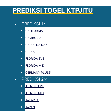
Skip
PREDIKSI TOGEL KTPJITU
to
content
PREDIKSI 1
CALIFORNIA
CAMBODIA
CAROLINA DAY
CHINA
FLORIDA EVE
FLORIDA MID
GERMANY PLUS5
PREDIKSI 2
ILLINOIS EVE
ILLINOIS MID
JAKARTA
JAPAN