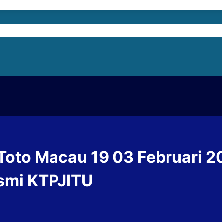
 Toto Macau 19 03 Februari 2
smi KTPJITU