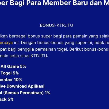
er Bagi Para Member Baru dan 
an berbagai bonus super bagi para pemain yang selal
percaya
ini. Dengan bonus-bonus yang super ini, tidak h
epat bagi penggila permainan togel. Berikut bonus-bonu
main setia situs KTPJITU:
 All Game 5%
 Togel 5%
ember 10%
ive Download Aplikasi
al (Semua Permainan) 1%
ack 5%