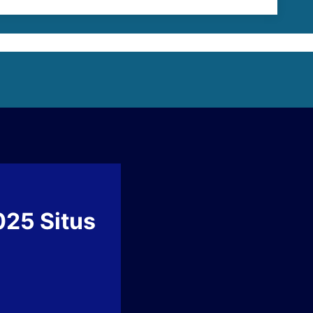
025 Situs