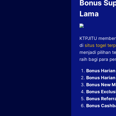
Bonus Sup
Lama
KTPJITU memberik
di
situs togel ter
menjadi pilihan t
raih bagi para pe
Bonus Harian
Bonus Harian
Bonus New M
Bonus Exclus
Bonus Referr
Bonus Cashb