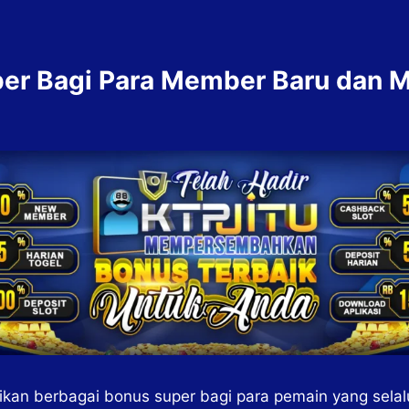
er Bagi Para Member Baru dan 
an berbagai bonus super bagi para pemain yang selal