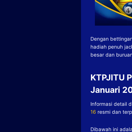
Dengan bettingan
hadiah penuh jac
besar dan buruan
KTPJITU Pr
Januari 2
Informasi detail 
16
resmi dan terp
Dibawah ini adala