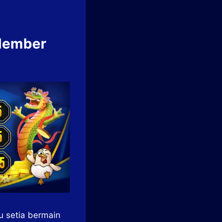
Member
u setia bermain