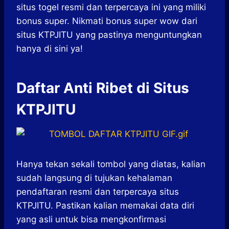
situs togel resmi dan terpercaya ini yang miliki
bonus super. Nikmati bonus super wow dari
situs KTPJITU yang pastinya menguntungkan
hanya di sini ya!
Daftar Anti Ribet di Situs
KTPJITU
Hanya tekan sekali tombol yang diatas, kalian
sudah langsung di tujukan kehalaman
pendaftaran resmi dan terpercaya situs
KTPJITU. Pastikan kalian memakai data diri
yang asli untuk bisa mengkonfirmasi