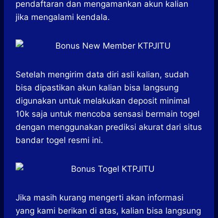
pendaftaran dan mengamankan akun kalian
jika mengalami kendala.
Setelah mengirim data diri asli kalian, sudah
bisa dipastikan akun kalian bisa langsung
digunakan untuk melakukan deposit minimal
10k saja untuk mencoba sensasi bermain togel
dengan menggunakan prediksi akurat dari situs
bandar togel resmi ini.
Jika masih kurang mengerti akan informasi
yang kami berikan di atas, kalian bisa langsung