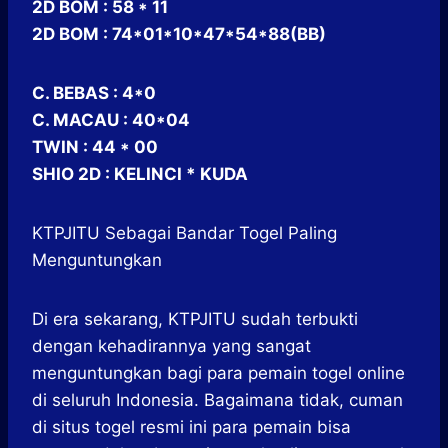
2D BOM : 58 * 11
2D BOM : 74*01*10*47*54*88(BB)
C. BEBAS : 4*0
C. MACAU : 40*04
TWIN : 44 * 00
SHIO 2D : KELINCI * KUDA
KTPJITU Sebagai Bandar Togel Paling
Menguntungkan
Di era sekarang, KTPJITU sudah terbukti
dengan kehadirannya yang sangat
menguntungkan bagi para pemain togel online
di seluruh Indonesia. Bagaimana tidak, cuman
di situs togel resmi ini para pemain bisa