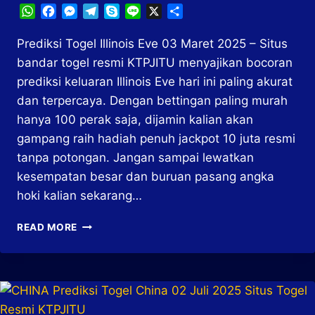
WhatsApp
Facebook
Messenger
Telegram
Skype
Line
X
Share
Prediksi Togel Illinois Eve 03 Maret 2025 – Situs
bandar togel resmi KTPJITU menyajikan bocoran
prediksi keluaran Illinois Eve hari ini paling akurat
dan terpercaya. Dengan bettingan paling murah
hanya 100 perak saja, dijamin kalian akan
gampang raih hadiah penuh jackpot 10 juta resmi
tanpa potongan. Jangan sampai lewatkan
kesempatan besar dan buruan pasang angka
hoki kalian sekarang…
PREDIKSI
READ MORE
TOGEL
ILLINOIS
EVE
03
MARET
2025