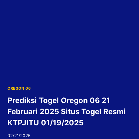
SITUS
TOGEL
RESMI
KTPJITU
OREGON 06
Prediksi Togel Oregon 06 21
Februari 2025 Situs Togel Resmi
KTPJITU 01/19/2025
02/21/2025