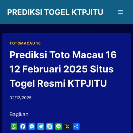
Skip
PREDIKSI TOGEL KTPJITU
to
content
TOTOMACAU 16
Prediksi Toto Macau 16
12 Februari 2025 Situs
Togel Resmi KTPJITU
02/12/2025
Bagikan
W
F
M
T
S
L
X
S