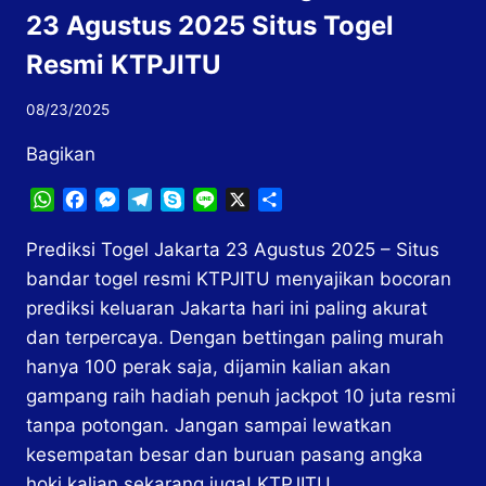
23 Agustus 2025 Situs Togel
Resmi KTPJITU
08/23/2025
Bagikan
WhatsApp
Facebook
Messenger
Telegram
Skype
Line
X
Share
Prediksi Togel Jakarta 23 Agustus 2025 – Situs
bandar togel resmi KTPJITU menyajikan bocoran
prediksi keluaran Jakarta hari ini paling akurat
dan terpercaya. Dengan bettingan paling murah
hanya 100 perak saja, dijamin kalian akan
gampang raih hadiah penuh jackpot 10 juta resmi
tanpa potongan. Jangan sampai lewatkan
kesempatan besar dan buruan pasang angka
hoki kalian sekarang juga! KTPJITU…