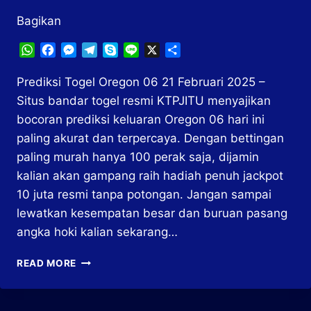
Bagikan
WhatsApp
Facebook
Messenger
Telegram
Skype
Line
X
Share
Prediksi Togel Oregon 06 21 Februari 2025 –
Situs bandar togel resmi KTPJITU menyajikan
bocoran prediksi keluaran Oregon 06 hari ini
paling akurat dan terpercaya. Dengan bettingan
paling murah hanya 100 perak saja, dijamin
kalian akan gampang raih hadiah penuh jackpot
10 juta resmi tanpa potongan. Jangan sampai
lewatkan kesempatan besar dan buruan pasang
angka hoki kalian sekarang…
PREDIKSI
READ MORE
TOGEL
OREGON
06