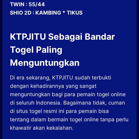
TWIN : 55/44
SHIO 2D : KAMBING * TIKUS
KTPJITU Sebagai Bandar
Togel Paling
Menguntungkan
Di era sekarang, KTPJITU sudah terbukti
dengan kehadirannya yang sangat
menguntungkan bagi para pemain togel online
di seluruh Indonesia. Bagaimana tidak, cuman
di situs togel resmi ini para pemain bisa
tentang dalam bermain togel online tanpa perlu
khawatir akan kekalahan.