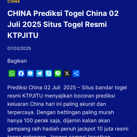
CHINA
CHINA Prediksi Togel China 02
Juli 2025 Situs Togel Resmi
KTPJITU
07/02/2025
Bagikan
WhatsApp
Facebook
Messenger
Telegram
Skype
Line
X
Share
Prediksi China 02 Juli 2025 – Situs bandar togel
resmi KTPJITU menyajikan bocoran prediksi
keluaran China hari ini paling akurat dan
terpercaya. Dengan bettingan paling murah
hanya 100 perak saja, dijamin kalian akan
gampang raih hadiah penuh jackpot 10 juta resmi