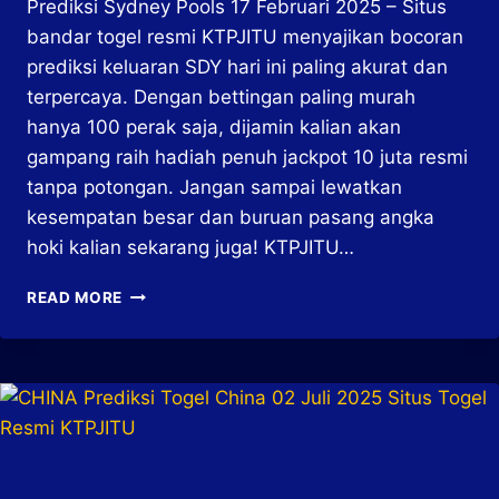
Prediksi Sydney Pools 17 Februari 2025 – Situs
bandar togel resmi KTPJITU menyajikan bocoran
prediksi keluaran SDY hari ini paling akurat dan
terpercaya. Dengan bettingan paling murah
hanya 100 perak saja, dijamin kalian akan
gampang raih hadiah penuh jackpot 10 juta resmi
tanpa potongan. Jangan sampai lewatkan
kesempatan besar dan buruan pasang angka
hoki kalian sekarang juga! KTPJITU…
PREDIKSI
READ MORE
TOGEL
SYDNEY
POOLS
17
FEBRUARI
2025
SITUS
TOGEL