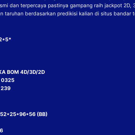
smi dan terpercaya pastinya gampang raih jackpot 2D,
 taruhan berdasarkan predikisi kalian di situs bandar 
2*5*
A BOM 4D/3D/2D
* 0325
 239
52*25*96*56 (BB)
96