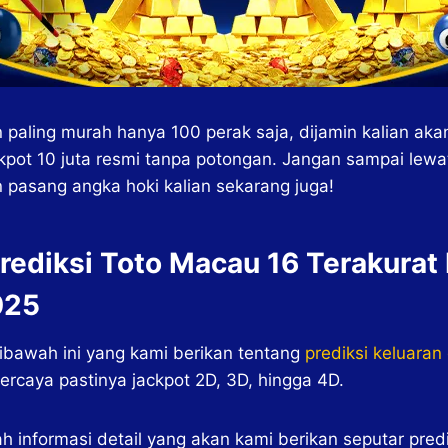
 paling murah hanya 100 perak saja, dijamin kalian ak
kpot 10 juta resmi tanpa potongan. Jangan sampai lew
 pasang angka hoki kalian sekarang juga!
ediksi Toto Macau 16 Terakurat H
025
dibawah ini yang kami berikan tentang
prediksi keluara
ercaya pastinya jackpot 2D, 3D, hingga 4D.
h informasi detail yang akan kami berikan seputar pred