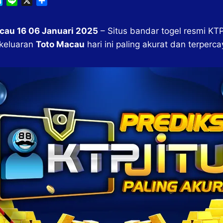
S
L
X
S
k
i
h
y
n
a
acau 16 06 Januari 2025
– Situs bandar togel resmi KT
p
e
r
 keluaran
e
Toto Macau
e
hari ini paling akurat dan terperca