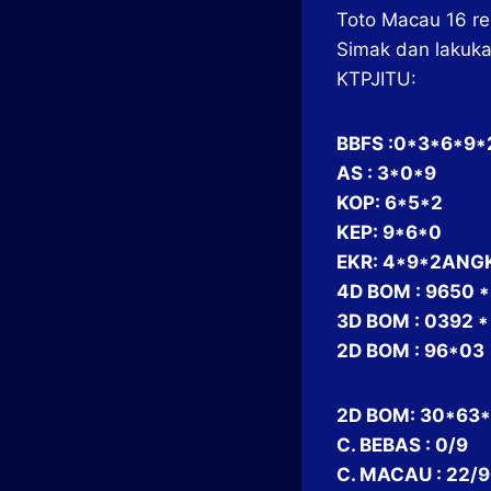
Toto Macau 16 re
Simak dan lakukan
KTPJITU:
BBFS :0*3*6*9*
AS : 3*0*9
KOP: 6*5*2
KEP: 9*6*0
EKR: 4*9*2
ANGK
4D BOM : 9650 
3D BOM : 0392 *
2D BOM : 96*03
2D BOM: 30*63*
C. BEBAS : 0/9
C. MACAU : 22/