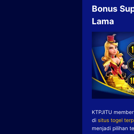
Bonus Sup
Lama
KTPJITU memberik
di
situs togel ter
menjadi pilihan t