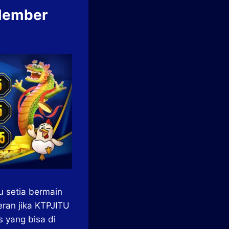
Member
u setia bermain
eran jika KTPJITU
s yang bisa di