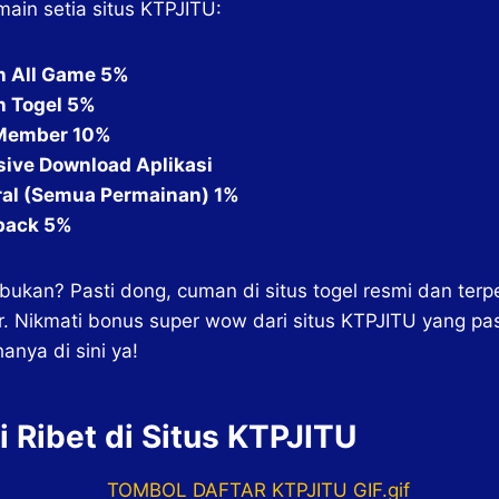
main setia situs KTPJITU:
n All Game 5%
n Togel 5%
Member 10%
sive Download Aplikasi
ral (Semua Permainan) 1%
back 5%
ukan? Pasti dong, cuman di situs togel resmi dan terpe
er. Nikmati bonus super wow dari situs KTPJITU yang pa
nya di sini ya!
i Ribet di Situs KTPJITU