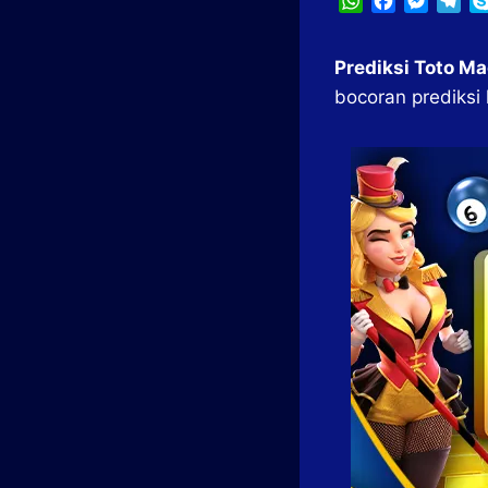
W
F
M
T
h
a
e
e
a
c
s
l
Prediksi Toto M
t
e
s
e
bocoran prediksi
s
b
e
g
A
o
n
r
p
o
g
a
p
k
e
m
r