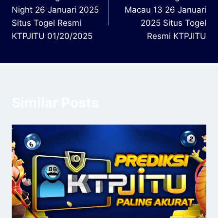
navigation
Night 26 Januari 2025
Macau 13 26 Januari
Situs Togel Resmi
2025 Situs Togel
KTPJITU 01/20/2025
Resmi KTPJITU
Similar Posts