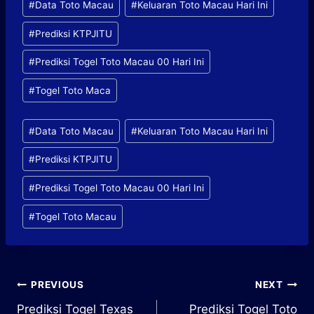
#
Data Toto Macau
#
Keluaran Toto Macau Hari Ini
o
#
Prediksi KTPJITU
s
t
#
Prediksi Togel Toto Macau 00 Hari Ini
T
a
#
Togel Toto Maca
g
Post
s
#
Data Toto Macau
#
Keluaran Toto Macau Hari Ini
Tags:
:
#
Prediksi KTPJITU
#
Prediksi Togel Toto Macau 00 Hari Ini
#
Togel Toto Macau
Post
PREVIOUS
NEXT
Prediksi Togel Texas
Prediksi Togel Toto