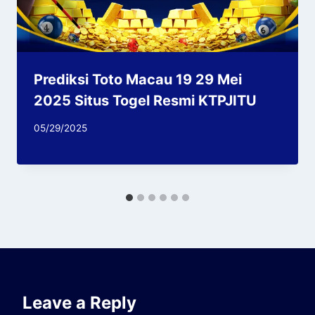
Prediksi Toto Macau 19 29 Mei
2025 Situs Togel Resmi KTPJITU
05/29/2025
Leave a Reply