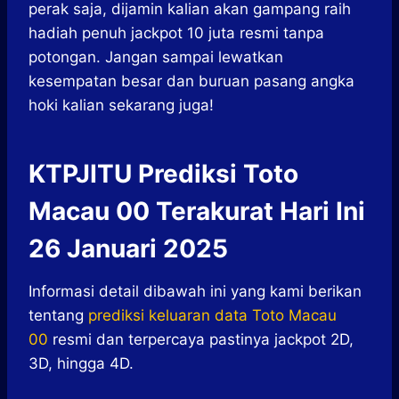
perak saja, dijamin kalian akan gampang raih
hadiah penuh jackpot 10 juta resmi tanpa
potongan. Jangan sampai lewatkan
kesempatan besar dan buruan pasang angka
hoki kalian sekarang juga!
KTPJITU Prediksi Toto
Macau 00 Terakurat Hari Ini
26 Januari 2025
Informasi detail dibawah ini yang kami berikan
tentang
prediksi keluaran data Toto Macau
00
resmi dan terpercaya pastinya jackpot 2D,
3D, hingga 4D.