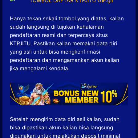
Hanya tekan sekali tombol yang diatas, kalian
sudah langsung di tujukan kehalaman
pendaftaran resmi dan terpercaya situs
KTPJITU. Pastikan kalian memakai data diri
yang asli untuk bisa mengkonfirmasi
pendaftaran dan mengamankan akun kalian
jika mengalami kendala.
Setelah mengirim data diri asli kalian, sudah
bisa dipastikan akun kalian bisa langsung
digunakan untuk melakukan deposit minimal