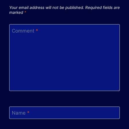
Your email address will not be published.
Required fields are
marked
*
Comment
*
Name
*