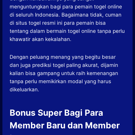
menguntungkan bagi para pemain togel online
di seluruh Indonesia. Bagaimana tidak, cuman
di situs togel resmi ini para pemain bisa
tentang dalam bermain togel online tanpa perlu
khawatir akan kekalahan.
Dengan peluang menang yang begitu besar
dan juga prediksi togel paling akurat, dijamin
kalian bisa gampang untuk raih kemenangan
tanpa perlu memikirkan modal yang harus
dikeluarkan.
Bonus Super Bagi Para
Member Baru dan Member