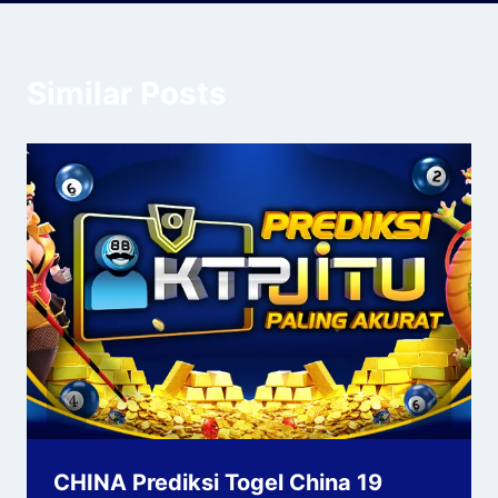
Similar Posts
CHINA Prediksi Togel China 19