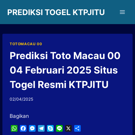
Skip
PREDIKSI TOGEL KTPJITU
to
content
TOTOMACAU 00
Prediksi Toto Macau 00
04 Februari 2025 Situs
Togel Resmi KTPJITU
02/04/2025
Bagikan
W
F
M
T
S
L
X
S