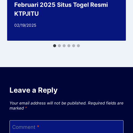
Februari 2025 Situs Togel Resmi
KTPJITU
02/19/2025
Leave a Reply
Your email address will not be published.
Required fields are
marked
*
Comment
*