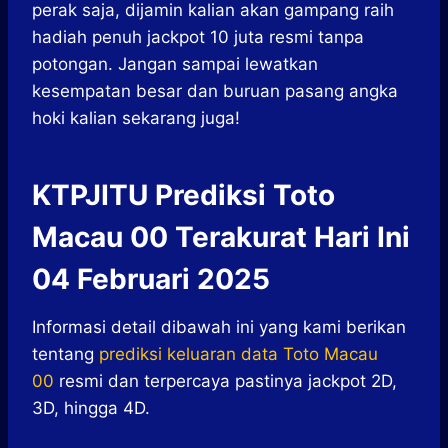
perak saja, dijamin kalian akan gampang raih
hadiah penuh jackpot 10 juta resmi tanpa
potongan. Jangan sampai lewatkan
kesempatan besar dan buruan pasang angka
hoki kalian sekarang juga!
KTPJITU Prediksi Toto
Macau 00 Terakurat Hari Ini
04 Februari 2025
Informasi detail dibawah ini yang kami berikan
tentang
prediksi keluaran data Toto Macau
00
resmi dan terpercaya pastinya jackpot 2D,
3D, hingga 4D.