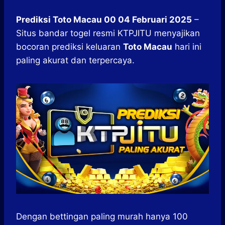
h
a
e
e
k
i
h
a
c
s
l
y
n
a
Prediksi Toto Macau 00 04 Februari 2025
–
t
e
s
e
p
e
r
Situs bandar togel resmi KTPJITU menyajikan
s
b
e
g
e
e
A
o
n
r
bocoran prediksi keluaran
Toto Macau
hari ini
p
o
g
a
paling akurat dan terpercaya.
p
k
e
m
r
Dengan bettingan paling murah hanya 100