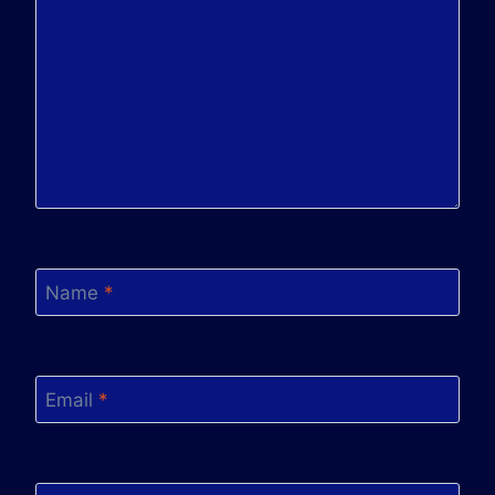
Name
*
Email
*