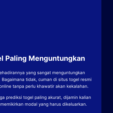
l Paling Menguntungkan
 kehadirannya yang sangat menguntungkan
. Bagaimana tidak, cuman di situs togel resmi
online tanpa perlu khawatir akan kekalahan.
prediksi togel paling akurat, dijamin kalian
memikirkan modal yang harus dikeluarkan.