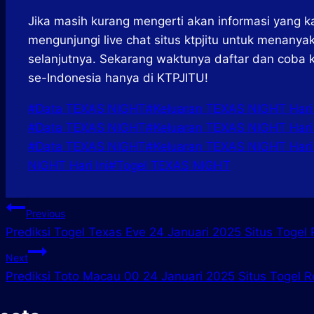
Jika masih kurang mengerti akan informasi yang ka
mengunjungi live chat situs ktpjitu untuk menanya
selanjutnya. Sekarang waktunya daftar dan coba k
se-Indonesia hanya di KTPJITU!
Post
#
Data TEXAS NIGHT
#
Keluaran TEXAS NIGHT Hari 
Tags:
Post
#
Data TEXAS NIGHT
#
Keluaran TEXAS NIGHT Hari 
Tags:
Post
#
Data TEXAS NIGHT
#
Keluaran TEXAS NIGHT Hari 
Tags:
NIGHT Hari Ini
#
Togel TEXAS NIGHT
Post
Previous
Prediksi Togel Texas Eve 24 Januari 2025 Situs Toge
navigation
Next
Prediksi Toto Macau 00 24 Januari 2025 Situs Togel 