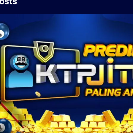
Posts