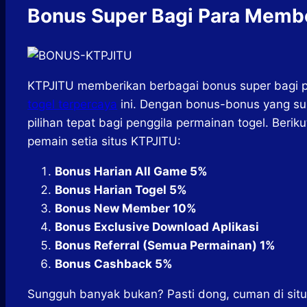
Bonus Super Bagi Para Memb
KTPJITU memberikan berbagai bonus super bagi pa
togel terpercaya
ini. Dengan bonus-bonus yang supe
pilihan tepat bagi penggila permainan togel. Berik
pemain setia situs KTPJITU:
Bonus Harian All Game 5%
Bonus Harian Togel 5%
Bonus New Member 10%
Bonus Exclusive Download Aplikasi
Bonus Referral (Semua Permainan) 1%
Bonus Cashback 5%
Sungguh banyak bukan? Pasti dong, cuman di situs 