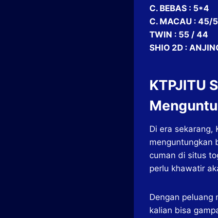
C. BEBAS : 5*4
C. MACAU : 45/
TWIN : 55 / 44
SHIO 2D : ANJIN
KTPJITU S
Menguntu
Di era sekarang,
menguntungkan ba
cuman di situs to
perlu khawatir a
Dengan peluang m
kalian bisa gamp