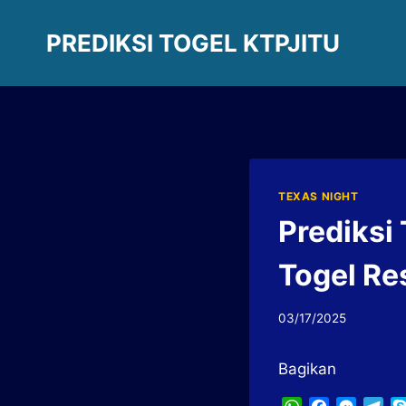
Skip
to
PREDIKSI TOGEL KTPJITU
content
TEXAS NIGHT
Prediksi
Togel Re
03/17/2025
Bagikan