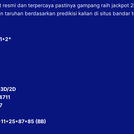
t resmi dan terpercaya pastinya gampang raih jackpot 
 taruhan berdasarkan predikisi kalian di situs bandar 
*1*2*
3D/2D
4711
7
*11*25*87*85 (BB)