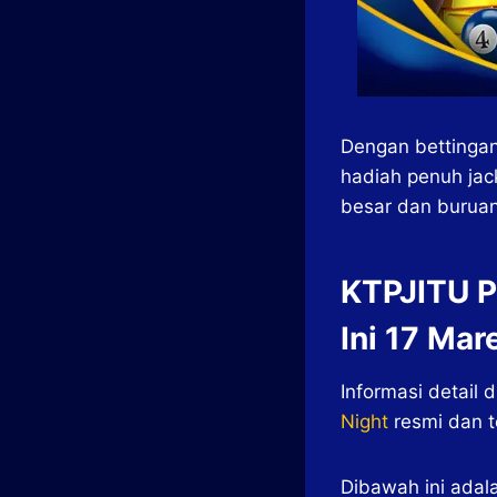
Dengan bettingan
hadiah penuh jac
besar dan buruan
KTPJITU P
Ini 17 Mar
Informasi detail 
Night
resmi dan t
Dibawah ini adala