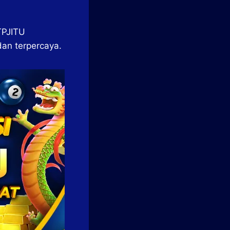
TPJITU
 dan terpercaya.