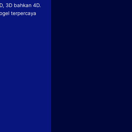
2D, 3D bahkan 4D.
togel terpercaya