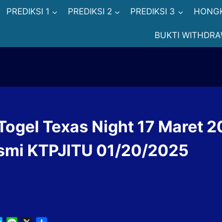
PREDIKSI 1
PREDIKSI 2
PREDIKSI 3
HONG
BUKTI WITHDR
 Togel Texas Night 17 Maret 2
smi KTPJITU 01/20/2025