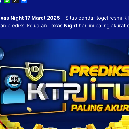
S
L
X
S
k
i
h
y
n
a
exas Night 17 Maret 2025
– Situs bandar togel resmi K
p
e
r
an prediksi keluaran
e
e
Texas Night
hari ini paling akurat