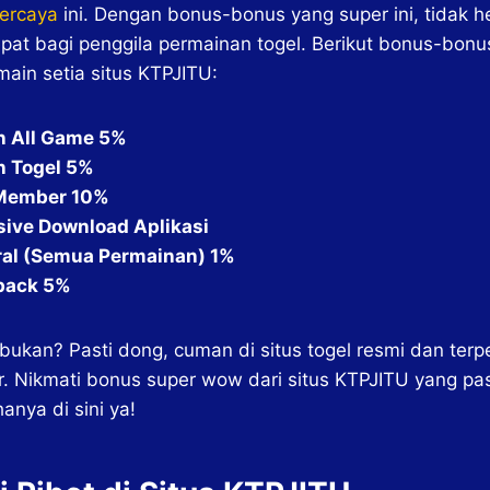
percaya
ini. Dengan bonus-bonus yang super ini, tidak h
epat bagi penggila permainan togel. Berikut bonus-bonu
main setia situs KTPJITU:
n All Game 5%
n Togel 5%
Member 10%
sive Download Aplikasi
ral (Semua Permainan) 1%
back 5%
ukan? Pasti dong, cuman di situs togel resmi dan terpe
er. Nikmati bonus super wow dari situs KTPJITU yang pa
nya di sini ya!