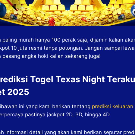
 paling murah hanya 100 perak saja, dijamin kalian ak
kpot 10 juta resmi tanpa potongan. Jangan sampai lew
 pasang angka hoki kalian sekarang juga!
rediksi Togel Texas Night Teraku
et 2025
dibawah ini yang kami berikan tentang
prediksi keluaran
erpercaya pastinya jackpot 2D, 3D, hingga 4D.
h informasi detail yang akan kami berikan seputar pred