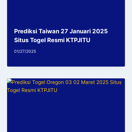
Prediksi Taiwan 27 Januari 2025
Situs Togel Resmi KTPJITU
01/27/2025