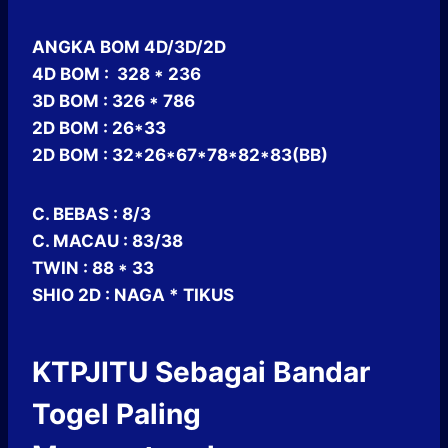
ANGKA BOM 4D/3D/2D
4D BOM : 328 * 236
3D BOM : 326 * 786
2D BOM : 26*33
2D BOM : 32*26*67*78*82*83(BB)
C. BEBAS : 8/3
C. MACAU : 83/38
TWIN : 88 * 33
SHIO 2D : NAGA * TIKUS
KTPJITU Sebagai
Bandar
Togel Paling