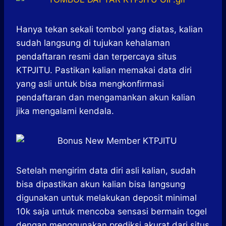
Hanya tekan sekali tombol yang diatas, kalian
sudah langsung di tujukan kehalaman
pendaftaran resmi dan terpercaya situs
KTPJITU. Pastikan kalian memakai data diri
yang asli untuk bisa mengkonfirmasi
pendaftaran dan mengamankan akun kalian
jika mengalami kendala.
Setelah mengirim data diri asli kalian, sudah
bisa dipastikan akun kalian bisa langsung
digunakan untuk melakukan deposit minimal
10k saja untuk mencoba sensasi bermain togel
dengan menggunakan prediksi akurat dari situs