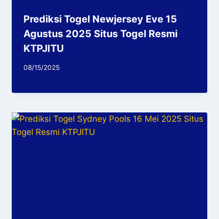
Prediksi Togel Newjersey Eve 15
Agustus 2025 Situs Togel Resmi
KTPJITU
08/15/2025