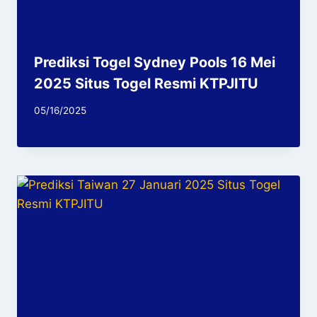
Prediksi Togel Sydney Pools 16 Mei
2025 Situs Togel Resmi KTPJITU
05/16/2025