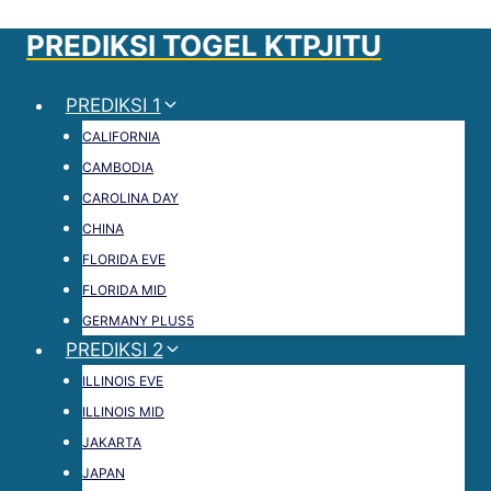
Skip
PREDIKSI TOGEL KTPJITU
to
content
PREDIKSI 1
CALIFORNIA
CAMBODIA
CAROLINA DAY
CHINA
FLORIDA EVE
FLORIDA MID
GERMANY PLUS5
PREDIKSI 2
ILLINOIS EVE
ILLINOIS MID
JAKARTA
JAPAN