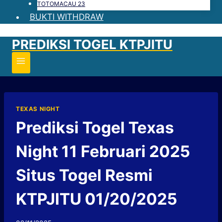
TOTOMACAU 23
BUKTI WITHDRAW
PREDIKSI TOGEL KTPJITU
TEXAS NIGHT
Prediksi Togel Texas
Night 11 Februari 2025
Situs Togel Resmi
KTPJITU 01/20/2025