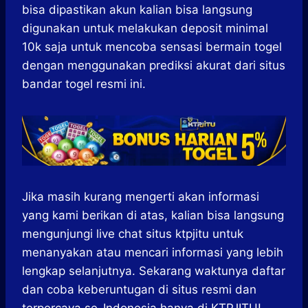
bisa dipastikan akun kalian bisa langsung
digunakan untuk melakukan deposit minimal
10k saja untuk mencoba sensasi bermain togel
dengan menggunakan prediksi akurat dari situs
bandar togel resmi ini.
Jika masih kurang mengerti akan informasi
yang kami berikan di atas, kalian bisa langsung
mengunjungi live chat situs ktpjitu untuk
menanyakan atau mencari informasi yang lebih
lengkap selanjutnya. Sekarang waktunya daftar
dan coba keberuntugan di situs resmi dan