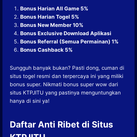
Bonus Harian All Game 5%
Bonus Harian Togel 5%
Bonus New Member 10%
Bonus Exclusive Download Aplikasi
Bonus Referral (Semua Permainan) 1%
Bonus Cashback 5%
Sungguh banyak bukan? Pasti dong, cuman di
situs togel resmi dan terpercaya ini yang miliki
bonus super. Nikmati bonus super wow dari
situs KTPJITU yang pastinya menguntungkan
hanya di sini ya!
Daftar Anti Ribet di Situs