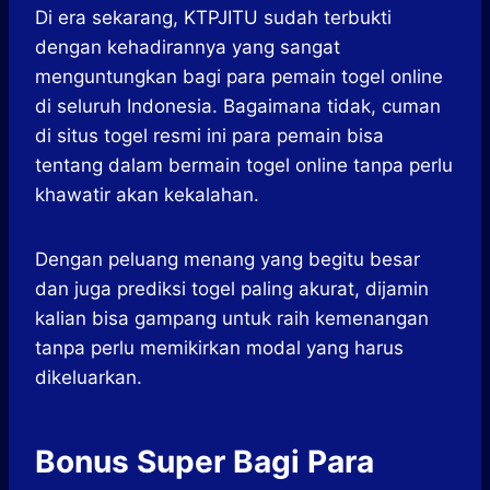
Di era sekarang, KTPJITU sudah terbukti
dengan kehadirannya yang sangat
menguntungkan bagi para pemain togel online
di seluruh Indonesia. Bagaimana tidak, cuman
di situs togel resmi ini para pemain bisa
tentang dalam bermain togel online tanpa perlu
khawatir akan kekalahan.
Dengan peluang menang yang begitu besar
dan juga prediksi togel paling akurat, dijamin
kalian bisa gampang untuk raih kemenangan
tanpa perlu memikirkan modal yang harus
dikeluarkan.
Bonus Super Bagi Para