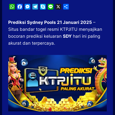
W
F
M
T
S
L
X
S
h
a
e
e
k
i
h
a
c
s
l
y
n
a
Prediksi Sydney Pools 21 Januari 2025
–
t
e
s
e
p
e
r
Situs bandar togel resmi KTPJITU menyajikan
s
b
e
g
e
e
A
o
n
r
bocoran prediksi keluaran
SDY
hari ini paling
p
o
g
a
akurat dan terpercaya.
p
k
e
m
r