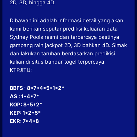
2D, 3D, hingga 4D.
Dibawah ini adalah informasi detail yang akan
kami berikan seputar prediksi keluaran data
Sydney Pools resmi dan terpercaya pastinya
gampang raih jackpot 2D, 3D bahkan 4D. Simak
dan lakukan taruhan berdasarkan predikisi
kalian di situs bandar togel terpercaya
KTPJITU:
BBFS : 8*7*4*5*1*2*
AS : 1*4*7*
KOP: 8*5*2*
KEP: 1*2*5*
EKR: 7*4*8