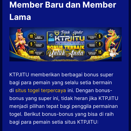
Member Baru dan Member
Lama
KTPJITU memberikan berbagai bonus super
bagi para pemain yang selalu setia bermain
di
situs togel terpercaya
ini. Dengan bonus-
bonus yang super ini, tidak heran jika KTPJITU
menjadi pilihan tepat bagi penggila permainan
togel. Berikut bonus-bonus yang bisa di raih
bagi para pemain setia situs KTPJITU: