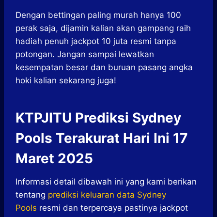
Dengan bettingan paling murah hanya 100
perak saja, dijamin kalian akan gampang raih
hadiah penuh jackpot 10 juta resmi tanpa
potongan. Jangan sampai lewatkan
kesempatan besar dan buruan pasang angka
hoki kalian sekarang juga!
KTPJITU Prediksi Sydney
Pools Terakurat Hari Ini 17
Maret 2025
Informasi detail dibawah ini yang kami berikan
tentang
prediksi keluaran data Sydney
Pools
resmi dan terpercaya pastinya jackpot