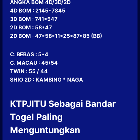
ANGKA BOM 4D/3D/2D
4D BOM : 2145*7845
3D BOM : 741*547
2D BOM : 58*47
2D BOM : 47*58*11*25*87*85 (BB)
C. BEBAS : 5*4
C. MACAU : 45/54
TWIN : 55 / 44
SHIO 2D : KAMBING * NAGA
KTPJITU Sebagai Bandar
Togel Paling
Menguntungkan