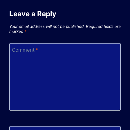
Leave a Reply
Your email address will not be published.
Required fields are
marked
*
Comment
*