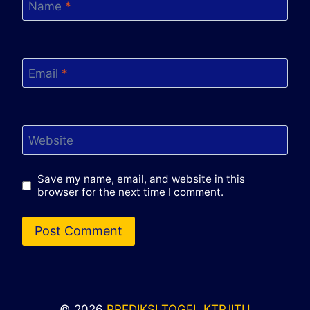
Name
*
Email
*
Website
Save my name, email, and website in this
browser for the next time I comment.
© 2026
PREDIKSI TOGEL KTPJITU