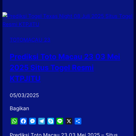
Togel
Texas
Eve
15
Februari
TOTOMACAU 23
2025
Situs
Prediksi Toto Macau 23 03 Mei
Togel
2025 Situs Togel Resmi
Resmi
KTPJITU
KTPJITU
01/20/2025
05/03/2025
Bagikan
WhatsApp
Facebook
Messenger
Telegram
Skype
Line
X
Share
Prediksi Toto Macau 23 03 Mei 2025 – Situs