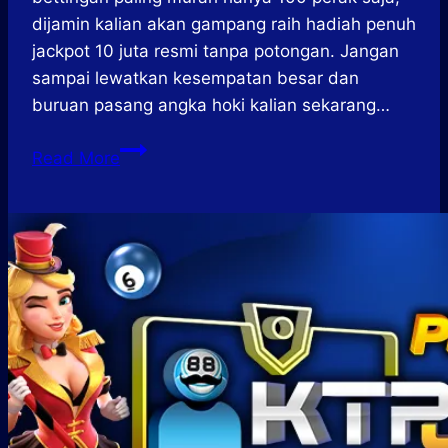
dijamin kalian akan gampang raih hadiah penuh
jackpot 10 juta resmi tanpa potongan. Jangan
sampai lewatkan kesempatan besar dan
buruan pasang angka hoki kalian sekarang…
Prediksi
Read More
Togel
Texas
Night
08
Juli
2025
Situs
Togel
Resmi
KTPJITU