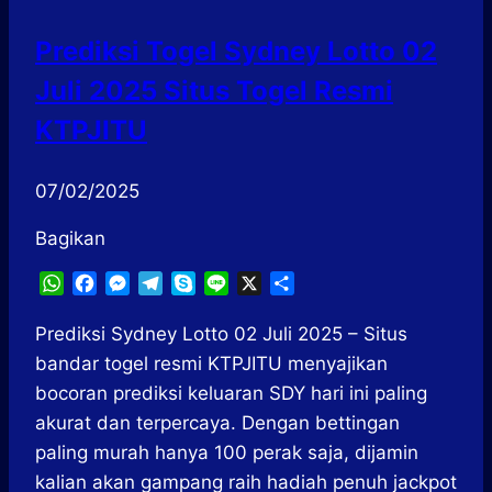
Prediksi Togel Sydney Lotto 02
Juli 2025 Situs Togel Resmi
KTPJITU
07/02/2025
Bagikan
WhatsApp
Facebook
Messenger
Telegram
Skype
Line
X
Share
Prediksi Sydney Lotto 02 Juli 2025 – Situs
bandar togel resmi KTPJITU menyajikan
bocoran prediksi keluaran SDY hari ini paling
akurat dan terpercaya. Dengan bettingan
paling murah hanya 100 perak saja, dijamin
kalian akan gampang raih hadiah penuh jackpot