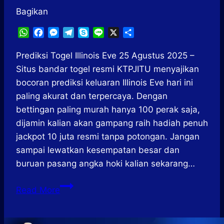
Bagikan
WhatsApp
Facebook
Messenger
Telegram
Skype
Line
X
Share
Prediksi Togel Illinois Eve 25 Agustus 2025 –
Situs bandar togel resmi KTPJITU menyajikan
bocoran prediksi keluaran Illinois Eve hari ini
paling akurat dan terpercaya. Dengan
bettingan paling murah hanya 100 perak saja,
dijamin kalian akan gampang raih hadiah penuh
jackpot 10 juta resmi tanpa potongan. Jangan
sampai lewatkan kesempatan besar dan
buruan pasang angka hoki kalian sekarang…
Prediksi
Read More
Togel
Illinois