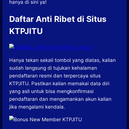
hanya di sini ya!
Daftar Anti Ribet di Situs
KTPJITU
Hanya tekan sekali tombol yang diatas, kalian
sudah langsung di tujukan kehalaman
pendaftaran resmi dan terpercaya situs
KTPJITU. Pastikan kalian memakai data diri
yang asli untuk bisa mengkonfirmasi
pendaftaran dan mengamankan akun kalian
jika mengalami kendala.