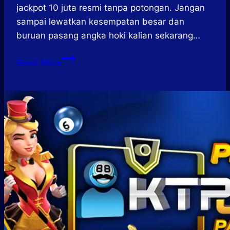
jackpot 10 juta resmi tanpa potongan. Jangan
sampai lewatkan kesempatan besar dan
buruan pasang angka hoki kalian sekarang…
Prediksi
Read More
Togel
Illinois
Eve
25
Agustus
2025
Situs
Togel
Resmi
KTPJITU