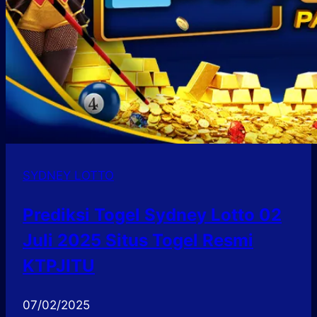
SYDNEY LOTTO
Prediksi Togel Sydney Lotto 02
Juli 2025 Situs Togel Resmi
KTPJITU
07/02/2025