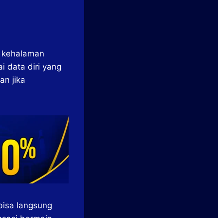
n kehalaman
i data diri yang
an jika
 bisa langsung