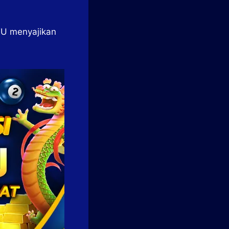
TU menyajikan