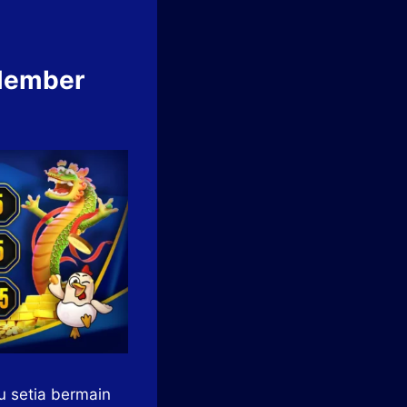
Member
u setia bermain