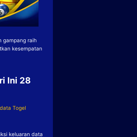
an gampang raih
atkan kesempatan
i Ini 28
 data Togel
iksi keluaran data