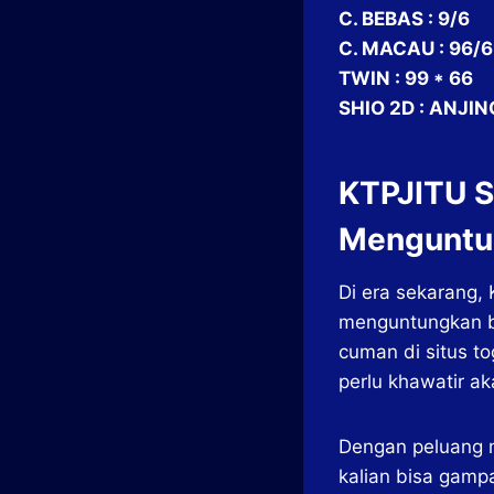
C. BEBAS : 9/6
C. MACAU : 96/
TWIN : 99 * 66
SHIO 2D : ANJI
KTPJITU S
Menguntu
Di era sekarang,
menguntungkan ba
cuman di situs to
perlu khawatir a
Dengan peluang m
kalian bisa gamp