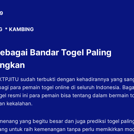
69
NG * KAMBING
ebagai Bandar Togel Paling
ngkan
 KTPJITU sudah terbukti dengan kehadirannya yang san
gi para pemain togel online di seluruh Indonesia. Bag
gel resmi ini para pemain bisa tentang dalam bermain t
kan kekalahan.
enang yang begitu besar dan juga prediksi togel paling
ang untuk raih kemenangan tanpa perlu memikirkan mo