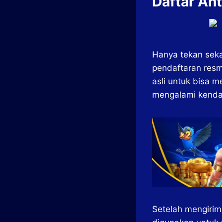
Daftar Ant
Hanya tekan seka
pendaftaran resm
asli untuk bisa 
mengalami kenda
Setelah mengirim 