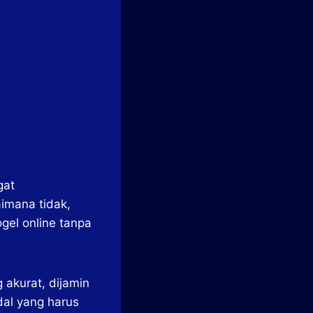
gat
aimana tidak,
ogel online tanpa
 akurat, dijamin
dal yang harus