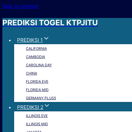
Skip to content
PREDIKSI TOGEL KTPJITU
PREDIKSI 1
CALIFORNIA
CAMBODIA
CAROLINA DAY
CHINA
FLORIDA EVE
FLORIDA MID
GERMANY PLUS5
PREDIKSI 2
ILLINOIS EVE
ILLINOIS MID