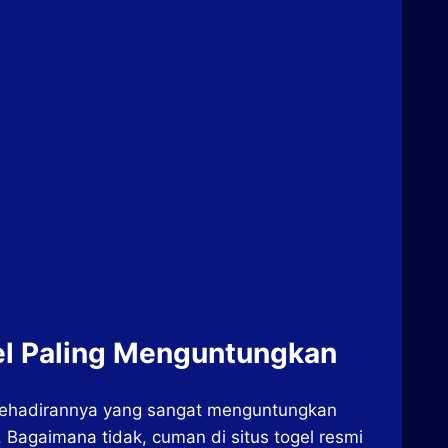
el Paling Menguntungkan
 kehadirannya yang sangat menguntungkan
. Bagaimana tidak, cuman di situs togel resmi