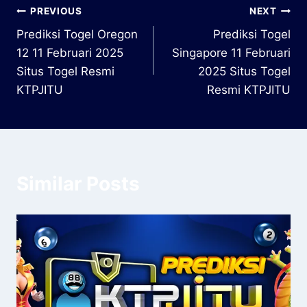
Post
PREVIOUS
NEXT
Prediksi Togel Oregon
Prediksi Togel
navigation
12 11 Februari 2025
Singapore 11 Februari
Situs Togel Resmi
2025 Situs Togel
KTPJITU
Resmi KTPJITU
Similar Posts