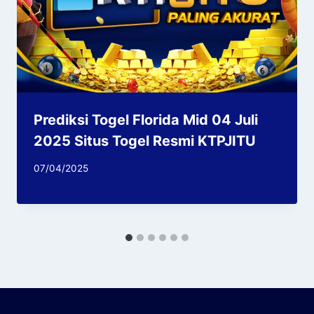
Prediksi Togel Florida Mid 04 Juli
2025 Situs Togel Resmi KTPJITU
07/04/2025