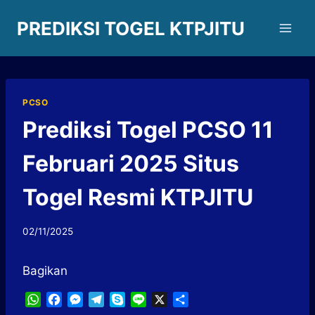
Skip
PREDIKSI TOGEL KTPJITU
to
content
PCSO
Prediksi Togel PCSO 11
Februari 2025 Situs
Togel Resmi KTPJITU
02/11/2025
Bagikan
W
F
M
T
S
L
X
S