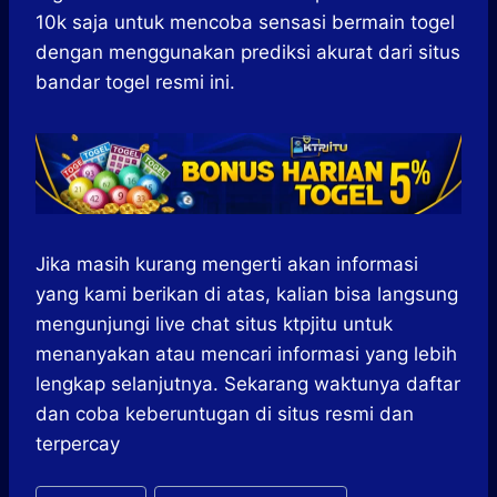
10k saja untuk mencoba sensasi bermain togel
dengan menggunakan prediksi akurat dari situs
bandar togel resmi ini.
Jika masih kurang mengerti akan informasi
yang kami berikan di atas, kalian bisa langsung
mengunjungi live chat situs ktpjitu untuk
menanyakan atau mencari informasi yang lebih
lengkap selanjutnya. Sekarang waktunya daftar
dan coba keberuntugan di situs resmi dan
terpercay
P