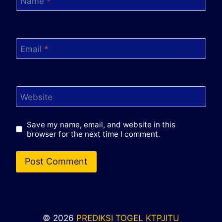
Name
*
Email
*
Website
Save my name, email, and website in this
browser for the next time I comment.
© 2026
PREDIKSI TOGEL KTPJITU