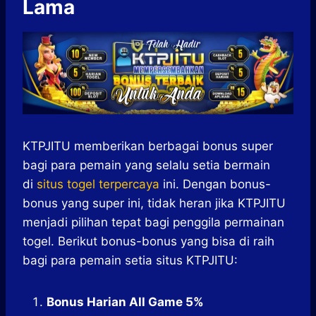
Lama
KTPJITU memberikan berbagai bonus super
bagi para pemain yang selalu setia bermain
di
situs togel terpercaya
ini. Dengan bonus-
bonus yang super ini, tidak heran jika KTPJITU
menjadi pilihan tepat bagi penggila permainan
togel. Berikut bonus-bonus yang bisa di raih
bagi para pemain setia situs KTPJITU:
Bonus Harian All Game 5%