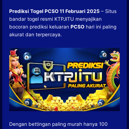
h
a
e
e
k
i
h
a
c
s
l
y
n
a
Prediksi Togel PCSO 11 Februari 2025
– Situs
t
e
s
e
p
e
r
bandar togel resmi KTPJITU menyajikan
s
b
e
g
e
e
A
o
n
r
bocoran prediksi keluaran
PCSO
hari ini paling
p
o
g
a
akurat dan terpercaya.
p
k
e
m
r
Dengan bettingan paling murah hanya 100