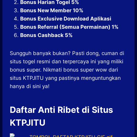
Bonus Harian Togel 5%
Bonus New Member 10%
Bonus Exclusive Download Aplikasi
Bonus Referral (Semua Permainan) 1%
Bonus Cashback 5%
Sungguh banyak bukan? Pasti dong, cuman di
situs togel resmi dan terpercaya ini yang miliki
bonus super. Nikmati bonus super wow dari
situs KTPJITU yang pastinya menguntungkan
hanya di sini ya!
Daftar Anti Ribet di Situs
KTPJITU