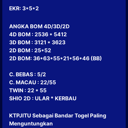
EKR: 3*5*2
ANGKA BOM 4D/3D/2D
4D BOM : 2536 * 5412
3D BOM : 3121 * 3623
2D BOM : 25*52
2D BOM: 36*63*55*21*56*46 (BB)
C. BEBAS : 5/2
C. MACAU : 22/55
TWIN : 22 * 55
SHIO 2D : ULAR * KERBAU
KTPJITU Sebagai Bandar Togel Paling
Menguntungkan