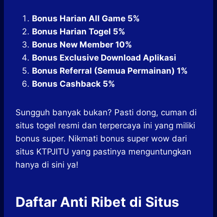
Bonus Harian All Game 5%
Bonus Harian Togel 5%
Bonus New Member 10%
Bonus Exclusive Download Aplikasi
Bonus Referral (Semua Permainan) 1%
Bonus Cashback 5%
Sungguh banyak bukan? Pasti dong, cuman di
situs togel resmi dan terpercaya ini yang miliki
bonus super. Nikmati bonus super wow dari
situs KTPJITU yang pastinya menguntungkan
hanya di sini ya!
Daftar Anti Ribet di Situs