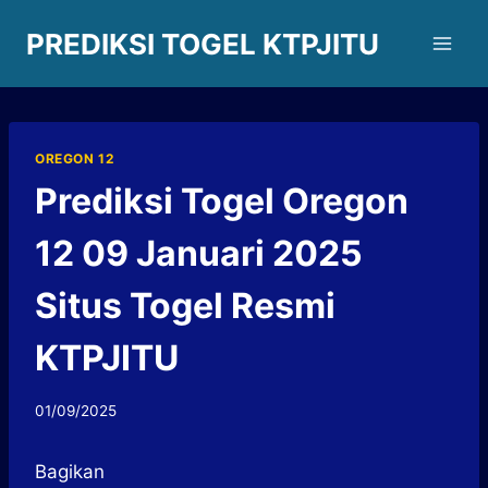
Skip
PREDIKSI TOGEL KTPJITU
to
content
OREGON 12
Prediksi Togel Oregon
12 09 Januari 2025
Situs Togel Resmi
KTPJITU
01/09/2025
Bagikan