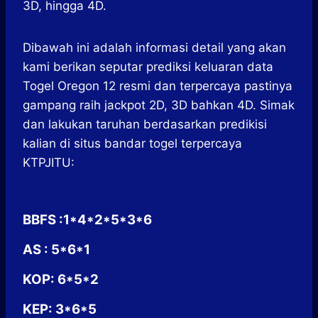
3D, hingga 4D.
Dibawah ini adalah informasi detail yang akan
kami berikan seputar prediksi keluaran data
Togel Oregon 12 resmi dan terpercaya pastinya
gampang raih jackpot 2D, 3D bahkan 4D. Simak
dan lakukan taruhan berdasarkan predikisi
kalian di situs bandar togel terpercaya
KTPJITU:
BBFS :1*4*2*5*3*6
AS : 5*6*1
KOP: 6*5*2
KEP: 3*6*5