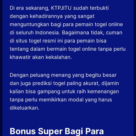
Di era sekarang, KTPJITU sudah terbukti
dengan kehadirannya yang sangat
menguntungkan bagi para pemain togel online
di seluruh Indonesia. Bagaimana tidak, cuman
di situs togel resmi ini para pemain bisa
tentang dalam bermain togel online tanpa perlu
khawatir akan kekalahan.
Dengan peluang menang yang begitu besar
dan juga prediksi togel paling akurat, dijamin
kalian bisa gampang untuk raih kemenangan
tanpa perlu memikirkan modal yang harus
dikeluarkan.
Bonus Super Bagi Para