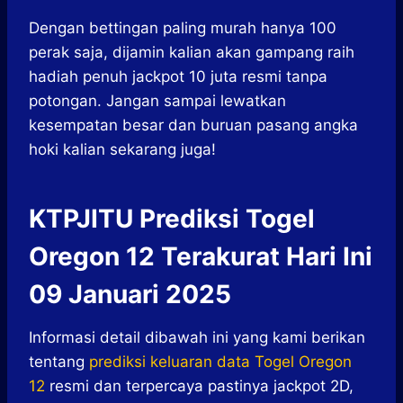
Dengan bettingan paling murah hanya 100
perak saja, dijamin kalian akan gampang raih
hadiah penuh jackpot 10 juta resmi tanpa
potongan. Jangan sampai lewatkan
kesempatan besar dan buruan pasang angka
hoki kalian sekarang juga!
KTPJITU Prediksi Togel
Oregon 12 Terakurat Hari Ini
09 Januari 2025
Informasi detail dibawah ini yang kami berikan
tentang
prediksi keluaran data Togel Oregon
12
resmi dan terpercaya pastinya jackpot 2D,