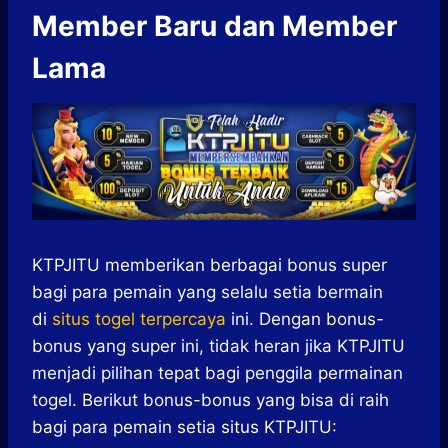
Member Baru dan Member
Lama
KTPJITU memberikan berbagai bonus super
bagi para pemain yang selalu setia bermain
di
situs togel terpercaya
ini. Dengan bonus-
bonus yang super ini, tidak heran jika KTPJITU
menjadi pilihan tepat bagi penggila permainan
togel. Berikut bonus-bonus yang bisa di raih
bagi para pemain setia situs KTPJITU: