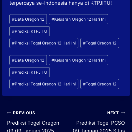
terpercaya se-Indonesia hanya di KTPJITU!
P
#
Data Oregon 12
#
Keluaran Oregon 12 Hari Ini
o
#
Prediksi KTPJITU
s
t
#
Prediksi Togel Oregon 12 Hari Ini
#
Togel Oregon 12
T
a
Post
#
Data Oregon 12
#
Keluaran Oregon 12 Hari Ini
g
Tags:
s
#
Prediksi KTPJITU
:
#
Prediksi Togel Oregon 12 Hari Ini
#
Togel Oregon 12
Post
PREVIOUS
NEXT
Prediksi Togel Oregon
Prediksi Togel PCSO
navigation
09 09 Januari 2025
09 Januari 2025 Situs