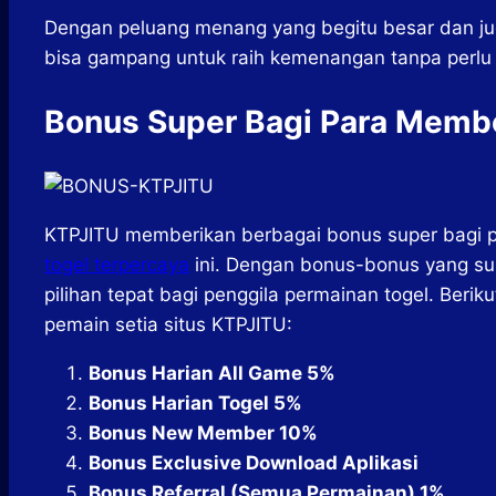
Dengan peluang menang yang begitu besar dan juga 
bisa gampang untuk raih kemenangan tanpa perlu 
Bonus Super Bagi Para Memb
KTPJITU memberikan berbagai bonus super bagi pa
togel terpercaya
ini. Dengan bonus-bonus yang supe
pilihan tepat bagi penggila permainan togel. Berik
pemain setia situs KTPJITU:
Bonus Harian All Game 5%
Bonus Harian Togel 5%
Bonus New Member 10%
Bonus Exclusive Download Aplikasi
Bonus Referral (Semua Permainan) 1%