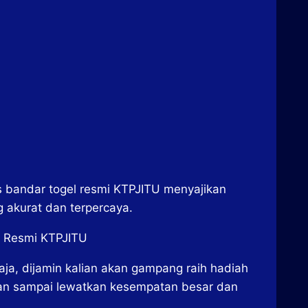
s bandar togel resmi KTPJITU menyajikan
ng akurat dan terpercaya.
ja, dijamin kalian akan gampang raih hadiah
gan sampai lewatkan kesempatan besar dan