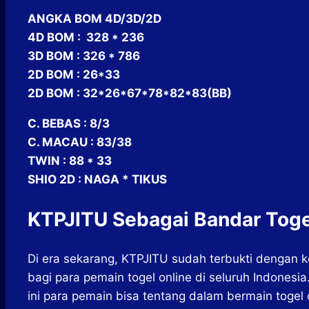
ANGKA BOM 4D/3D/2D
4D BOM : 328 * 236
3D BOM : 326 * 786
2D BOM : 26*33
2D BOM : 32*26*67*78*82*83(BB)
C. BEBAS : 8/3
C. MACAU : 83/38
TWIN : 88 * 33
SHIO 2D : NAGA * TIKUS
KTPJITU Sebagai Bandar Tog
Di era sekarang, KTPJITU sudah terbukti dengan
bagi para pemain togel online di seluruh Indonesia
ini para pemain bisa tentang dalam bermain togel 