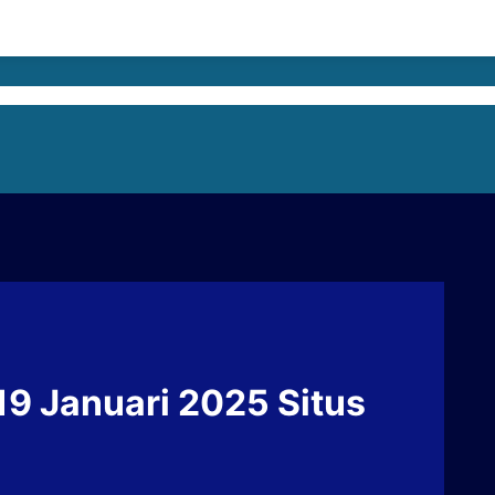
19 Januari 2025 Situs