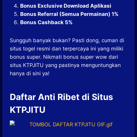
Bonus Exclusive Download Aplikasi
Bonus Referral (Semua Permainan) 1%
Bonus Cashback 5%
Sungguh banyak bukan? Pasti dong, cuman di
situs togel resmi dan terpercaya ini yang miliki
bonus super. Nikmati bonus super wow dari
situs KTPJITU yang pastinya menguntungkan
hanya di sini ya!
Daftar Anti Ribet di Situs
KTPJITU