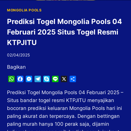
MONGOLIA POOLS
Prediksi Togel Mongolia Pools 04
Februari 2025 Situs Togel Resmi
KTPJITU
02/04/2025
Bagikan
WhatsApp
Facebook
Messenger
Telegram
Skype
Line
X
Share
Prediksi Togel Mongolia Pools 04 Februari 2025 –
Situs bandar togel resmi KTPJITU menyajikan
bocoran prediksi keluaran Mongolia Pools hari ini
paling akurat dan terpercaya. Dengan bettingan
paling murah hanya 100 perak saja, dijamin