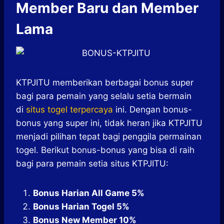
Member Baru dan Member
Lama
KTPJITU memberikan berbagai bonus super
bagi para pemain yang selalu setia bermain
di
situs togel terpercaya
ini. Dengan bonus-
bonus yang super ini, tidak heran jika KTPJITU
menjadi pilihan tepat bagi penggila permainan
togel. Berikut bonus-bonus yang bisa di raih
bagi para pemain setia situs KTPJITU:
Bonus Harian All Game 5%
Bonus Harian Togel 5%
Bonus New Member 10%