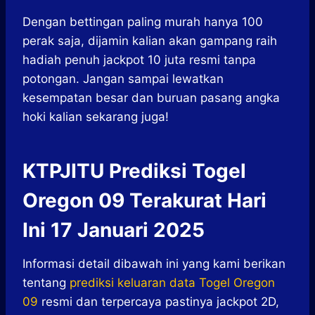
Dengan bettingan paling murah hanya 100
perak saja, dijamin kalian akan gampang raih
hadiah penuh jackpot 10 juta resmi tanpa
potongan. Jangan sampai lewatkan
kesempatan besar dan buruan pasang angka
hoki kalian sekarang juga!
KTPJITU Prediksi Togel
Oregon 09 Terakurat Hari
Ini 17 Januari 2025
Informasi detail dibawah ini yang kami berikan
tentang
prediksi keluaran data Togel Oregon
09
resmi dan terpercaya pastinya jackpot 2D,