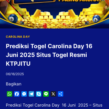
CAROLINA DAY
Prediksi Togel Carolina Day 16
Juni 2025 Situs Togel Resmi
KTPJITU
06/16/2025
Bagikan
WhatsApp
Facebook
Messenger
Telegram
Skype
Line
X
Share
Prediksi Togel Carolina Day 16 Juni 2025 – Situs