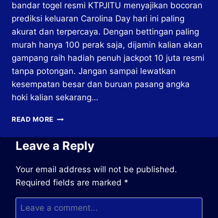
bandar togel resmi KTPJITU menyajikan bocoran
prediksi keluaran Carolina Day hari ini paling
akurat dan terpercaya. Dengan bettingan paling
murah hanya 100 perak saja, dijamin kalian akan
gampang raih hadiah penuh jackpot 10 juta resmi
tanpa potongan. Jangan sampai lewatkan
kesempatan besar dan buruan pasang angka
hoki kalian sekarang…
PREDIKSI
READ MORE
TOGEL
CAROLINA
Leave a Reply
DAY
16
JUNI
Your email address will not be published.
2025
Required fields are marked
*
SITUS
TOGEL
RESMI