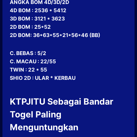
ANGKA BOM 4D/3D/2D
4D BOM : 2536 * 5412
3D BOM : 3121 * 3623
2D BOM : 25*52
2D BOM: 36*63*55*21*56*46 (BB)
C. BEBAS : 5/2
C. MACAU : 22/55
TWIN : 22 * 55
SHIO 2D : ULAR * KERBAU
KTPJITU Sebagai Bandar
Togel Paling
Menguntungkan