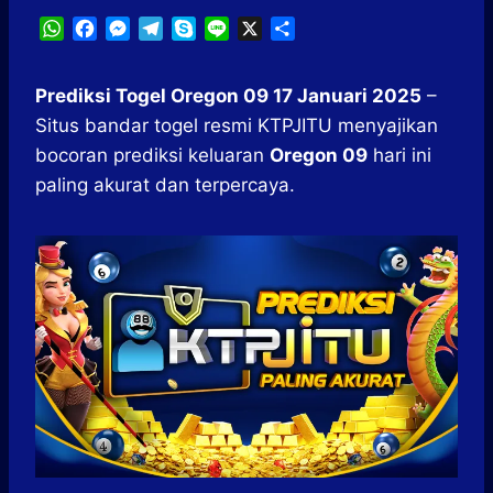
W
F
M
T
S
L
X
S
h
a
e
e
k
i
h
a
c
s
l
y
n
a
Prediksi Togel Oregon 09 17 Januari 2025
–
t
e
s
e
p
e
r
Situs bandar togel resmi KTPJITU menyajikan
s
b
e
g
e
e
A
o
n
r
bocoran prediksi keluaran
Oregon 09
hari ini
p
o
g
a
paling akurat dan terpercaya.
p
k
e
m
r