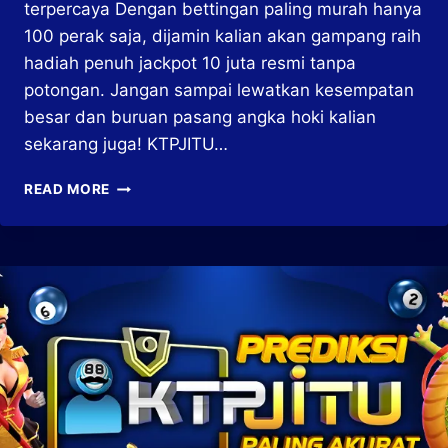
terpercaya Dengan bettingan paling murah hanya
100 perak saja, dijamin kalian akan gampang raih
hadiah penuh jackpot 10 juta resmi tanpa
potongan. Jangan sampai lewatkan kesempatan
besar dan buruan pasang angka hoki kalian
sekarang juga! KTPJITU…
PREDIKSI
READ MORE
TOGEL
SINGAPORE
30
JUNI
2025
SITUS
TOGEL
RESMI
KTPJITU