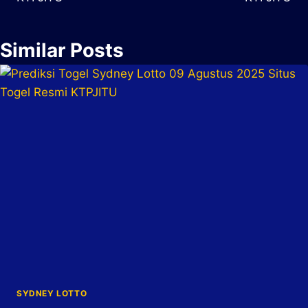
Similar Posts
SYDNEY LOTTO