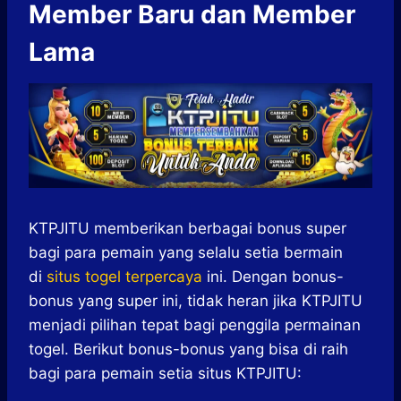
Member Baru dan Member
Lama
KTPJITU memberikan berbagai bonus super
bagi para pemain yang selalu setia bermain
di
situs togel terpercaya
ini. Dengan bonus-
bonus yang super ini, tidak heran jika KTPJITU
menjadi pilihan tepat bagi penggila permainan
togel. Berikut bonus-bonus yang bisa di raih
bagi para pemain setia situs KTPJITU: