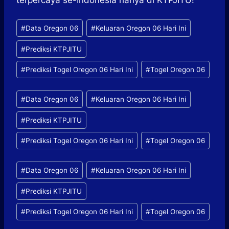
terpercaya se-Indonesia hanya di KTPJITU!
P
#
Data Oregon 06
#
Keluaran Oregon 06 Hari Ini
o
#
Prediksi KTPJITU
s
t
#
Prediksi Togel Oregon 06 Hari Ini
#
Togel Oregon 06
T
a
P
#
Data Oregon 06
#
Keluaran Oregon 06 Hari Ini
g
o
s
#
Prediksi KTPJITU
s
:
t
#
Prediksi Togel Oregon 06 Hari Ini
#
Togel Oregon 06
T
a
Post
#
Data Oregon 06
#
Keluaran Oregon 06 Hari Ini
g
Tags:
s
#
Prediksi KTPJITU
:
#
Prediksi Togel Oregon 06 Hari Ini
#
Togel Oregon 06