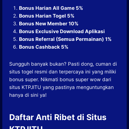
Bonus Harian All Game 5%
Bonus Harian Togel 5%
Bonus New Member 10%
Bonus Exclusive Download Aplikasi
Bonus Referral (Semua Permainan) 1%
Bonus Cashback 5%
Sungguh banyak bukan? Pasti dong, cuman di
situs togel resmi dan terpercaya ini yang miliki
bonus super. Nikmati bonus super wow dari
situs KTPJITU yang pastinya menguntungkan
hanya di sini ya!
Daftar Anti Ribet di Situs