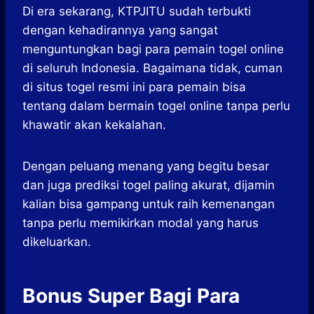
Di era sekarang, KTPJITU sudah terbukti
dengan kehadirannya yang sangat
menguntungkan bagi para pemain togel online
di seluruh Indonesia. Bagaimana tidak, cuman
di situs togel resmi ini para pemain bisa
tentang dalam bermain togel online tanpa perlu
khawatir akan kekalahan.
Dengan peluang menang yang begitu besar
dan juga prediksi togel paling akurat, dijamin
kalian bisa gampang untuk raih kemenangan
tanpa perlu memikirkan modal yang harus
dikeluarkan.
Bonus Super Bagi Para