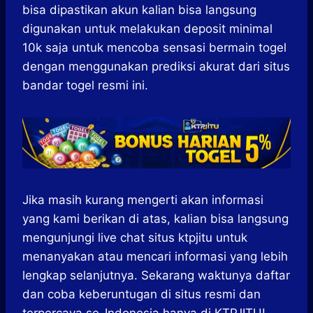
bisa dipastikan akun kalian bisa langsung
digunakan untuk melakukan deposit minimal
10k saja untuk mencoba sensasi bermain togel
dengan menggunakan prediksi akurat dari situs
bandar togel resmi ini.
Jika masih kurang mengerti akan informasi
yang kami berikan di atas, kalian bisa langsung
mengunjungi live chat situs ktpjitu untuk
menanyakan atau mencari informasi yang lebih
lengkap selanjutnya. Sekarang waktunya daftar
dan coba keberuntugan di situs resmi dan