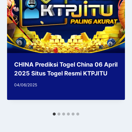
CHINA Prediksi Togel China 06 April
2025 Situs Togel Resmi KTPJITU
04/06/2025