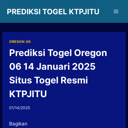
Skip
PREDIKSI TOGEL KTPJITU
to
content
OREGON 06
Prediksi Togel Oregon
06 14 Januari 2025
Situs Togel Resmi
KTPJITU
01/14/2025
Bagikan