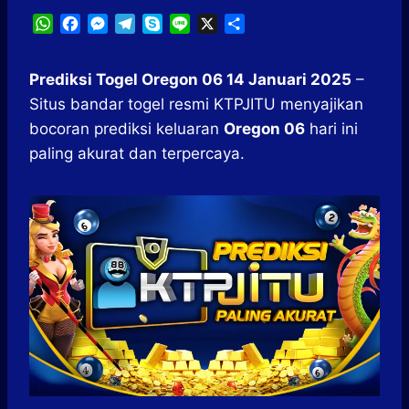
W
F
M
T
S
L
X
S
h
a
e
e
k
i
h
a
c
s
l
y
n
a
Prediksi Togel Oregon 06 14 Januari 2025
–
t
e
s
e
p
e
r
Situs bandar togel resmi KTPJITU menyajikan
s
b
e
g
e
e
A
o
n
r
bocoran prediksi keluaran
Oregon 06
hari ini
p
o
g
a
paling akurat dan terpercaya.
p
k
e
m
r