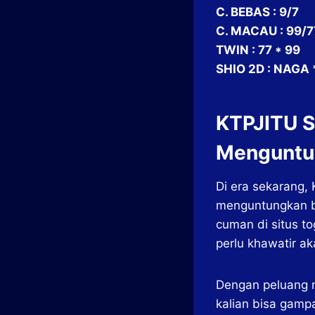
C. BEBAS : 9/7
C. MACAU : 99/7
TWIN : 77 * 99
SHIO 2D : NAGA
KTPJITU S
Menguntu
Di era sekarang,
menguntungkan ba
cuman di situs to
perlu khawatir a
Dengan peluang m
kalian bisa gamp