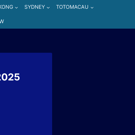
KONG
SYDNEY
TOTOMACAU
AW
 2025