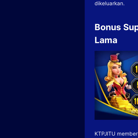
dikeluarkan.
Bonus Sup
Lama
KTPJITU memberik