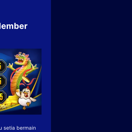
Member
u setia bermain