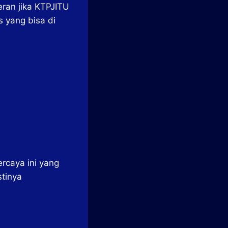
eran jika KTPJITU
s yang bisa di
rcaya ini yang
stinya