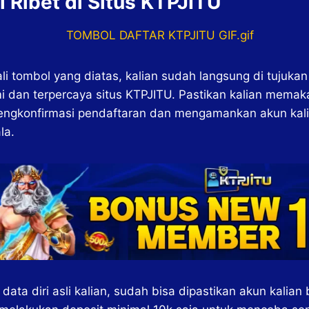
i Ribet di Situs KTPJITU
li tombol yang diatas, kalian sudah langsung di tujuka
i dan terpercaya situs KTPJITU. Pastikan kalian memaka
mengkonfirmasi pendaftaran dan mengamankan akun kali
la.
data diri asli kalian, sudah bisa dipastikan akun kalian