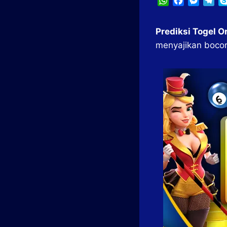
W
F
M
T
h
a
e
e
a
c
s
l
Prediksi Togel 
t
e
s
e
menyajikan bocor
s
b
e
g
A
o
n
r
p
o
g
a
p
k
e
m
r