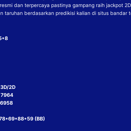
resmi dan terpercaya pastinya gampang raih jackpot 2
 taruhan berdasarkan predikisi kalian di situs bandar 
5*8
3D/2D
 7964
 6958
78*69*88*59 (BB)