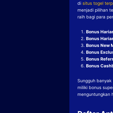
di
situs togel ter
menjadi pilihan t
raih bagi para pe
Bonus Haria
Bonus Haria
Bonus New 
Bonus Exclu
Bonus Refer
Bonus Cash
Sungguh banyak b
miliki bonus sup
menguntungkan ha