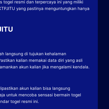
togel resmi dan terpercaya ini yang miliki
s KTPJITU yang pastinya menguntungkan hanya
JITU
dah langsung di tujukan kehalaman
astikan kalian memakai data diri yang asli
amankan akun kalian jika mengalami kendala.
 dipastikan akun kalian bisa langsung
aja untuk mencoba sensasi bermain togel
dar togel resmi ini.