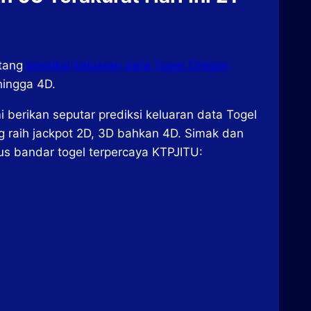
ntang
prediksi keluaran data Togel Oregon
hingga 4D.
i berikan seputar prediksi keluaran data Togel
 raih jackpot 2D, 3D bahkan 4D. Simak dan
tus bandar togel terpercaya KTPJITU: