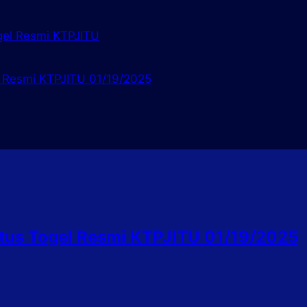
ogel Resmi KTPJITU
el Resmi KTPJITU 01/19/2025
itus Togel Resmi KTPJITU 01/19/2025