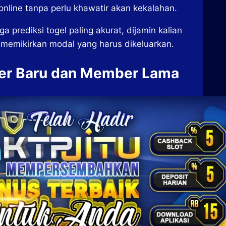
online tanpa perlu khawatir akan kekalahan.
prediksi togel paling akurat, dijamin kalian
memikirkan modal yang harus dikeluarkan.
er Baru dan Member Lama