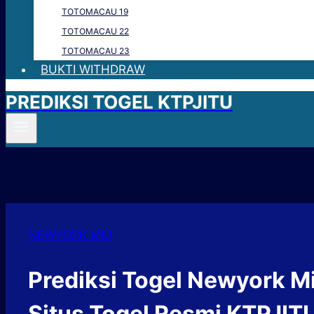
TOTOMACAU 19
TOTOMACAU 22
TOTOMACAU 23
BUKTI WITHDRAW
PREDIKSI TOGEL KTPJITU
NEWYORK MID
Prediksi Togel Newyork M
Situs Togel Resmi KTPJIT