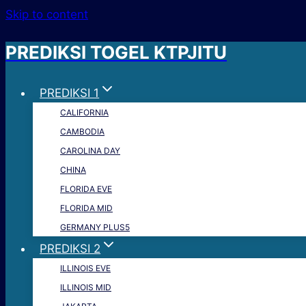
Skip to content
PREDIKSI TOGEL KTPJITU
PREDIKSI 1
CALIFORNIA
CAMBODIA
CAROLINA DAY
CHINA
FLORIDA EVE
FLORIDA MID
GERMANY PLUS5
PREDIKSI 2
ILLINOIS EVE
ILLINOIS MID