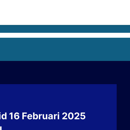
id 16 Februari 2025
U