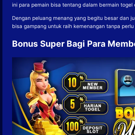
ini para pemain bisa tentang dalam bermain togel 
Dengan peluang menang yang begitu besar dan juga 
bisa gampang untuk raih kemenangan tanpa perlu 
Bonus Super Bagi Para Memb