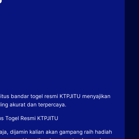
itus bandar togel resmi KTPJITU menyajikan
aling akurat dan terpercaya.
ja, dijamin kalian akan gampang raih hadiah