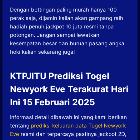
Dengan bettingan paling murah hanya 100
perak saja, dijamin kalian akan gampang raih
hadiah penuh jackpot 10 juta resmi tanpa
potongan. Jangan sampai lewatkan
kesempatan besar dan buruan pasang angka
hoki kalian sekarang juga!
KTPJITU Prediksi Togel
Newyork Eve Terakurat Hari
Ini 15 Februari 2025
Informasi detail dibawah ini yang kami berikan
tentang
prediksi keluaran data Togel Newyork
Eve
resmi dan terpercaya pastinya jackpot 2D,