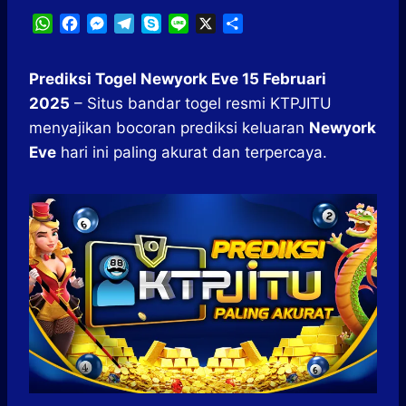
W
F
M
T
S
L
X
S
h
a
e
e
k
i
h
a
c
s
l
y
n
a
Prediksi Togel Newyork Eve 15 Februari
t
e
s
e
p
e
r
2025
s
– Situs bandar togel resmi KTPJITU
b
e
g
e
e
A
o
n
r
menyajikan bocoran prediksi keluaran
Newyork
p
o
g
a
Eve
hari ini paling akurat dan terpercaya.
p
k
e
m
r