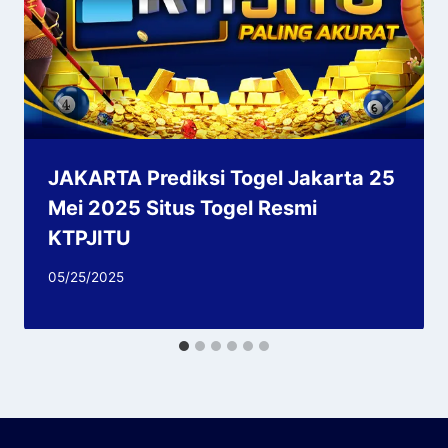
JAKARTA Prediksi Togel Jakarta 25
Mei 2025 Situs Togel Resmi
KTPJITU
05/25/2025