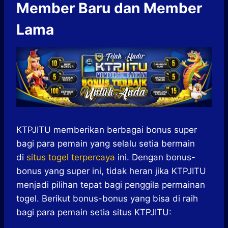
Member Baru dan Member
Lama
KTPJITU memberikan berbagai bonus super
bagi para pemain yang selalu setia bermain
di
situs togel terpercaya
ini. Dengan bonus-
bonus yang super ini, tidak heran jika KTPJITU
menjadi pilihan tepat bagi penggila permainan
togel. Berikut bonus-bonus yang bisa di raih
bagi para pemain setia situs KTPJITU: