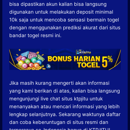
bisa dipastikan akun kalian bisa langsung
digunakan untuk melakukan deposit minimal
10k saja untuk mencoba sensasi bermain togel
dengan menggunakan prediksi akurat dari situs
bandar togel resmi ini.
Jika masih kurang mengerti akan informasi
yang kami berikan di atas, kalian bisa langsung
mengunjungi live chat situs ktpjitu untuk
menanyakan atau mencari informasi yang lebih
lengkap selanjutnya. Sekarang waktunya daftar
dan coba keberuntugan di situs resmi dan