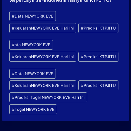
terpercaya se-Indonesia hanya di KTPJITU!
P
#
Data NEWYORK EVE
o
#
KeluaranNEWYORK EVE Hari Ini
#
Prediksi KTPJITU
s
t
P
T
#
ata NEWYORK EVE
o
a
#
KeluaranNEWYORK EVE Hari Ini
#
Prediksi KTPJITU
s
g
t
s
Post
T
#
Data NEWYORK EVE
:
Tags:
a
#
KeluaranNEWYORK EVE Hari Ini
#
Prediksi KTPJITU
g
s
#
Prediksi Togel NEWYORK EVE Hari Ini
:
#
Togel NEWYORK EVE