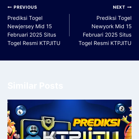
Post
PREVIOUS
NEXT
Prediksi Togel
Prediksi Togel
navigation
Newjersey Mid 15
Newyork Mid 15
Februari 2025 Situs
Februari 2025 Situs
Togel Resmi KTPJITU
Togel Resmi KTPJITU
Similar Posts